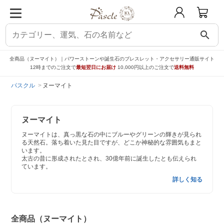
search
全商品（ヌーマイト）｜パワーストーンや誕生石のブレスレット・アクセサリー通販サイト
12時までのご注文で
最短翌日にお届け
10,000円以上のご注文で
送料無料
パスクル
ヌーマイト
ヌーマイト
ヌーマイトは、真っ黒な石の中にブルーやグリーンの輝きが見られ
る天然石。落ち着いた見た目ですが、どこか神秘的な雰囲気もまと
います。
太古の昔に形成されたとされ、30億年前に誕生したとも伝えられ
ています。
詳しく知る
全商品（ヌーマイト）