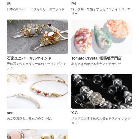
迅
P4
日本石×シルバーアクセサリーのブランド
深いブルーで魅了するカイヤナイトジュエ
リー
石家ユニバーサルマインド
Tomato Crystal 桜瑪瑙専門店
天然石で作るオリジナルのヒーリングアイ
心をときめかせる春色アクセサリー
テム
aco
X.G
あこや真珠と天然石のめぐり会い
メンズにおすすめの天然石をスタイリッシ
ュに