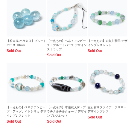
【粒売り/バラ売り】ブルート
【一点もの】ベネチアンビー
【一点もの】糸魚川翡翠 デザ
パーズ 10mm
ズ・ブルートパーズ デザイン
インブレスレット
ストラップ
Sold Out
Sold Out
Sold Out
【一点もの】ベネチアンビー
【一点もの】水蓮花天珠・プ
宝石質サファイア・ラリマー
ズ・アマゾナイトシリカ デザ
ラチナルチルクォーツ デザイ
デザインブレス
インブレスレット
ンブレスレット
Sold Out
Sold Out
Sold Out