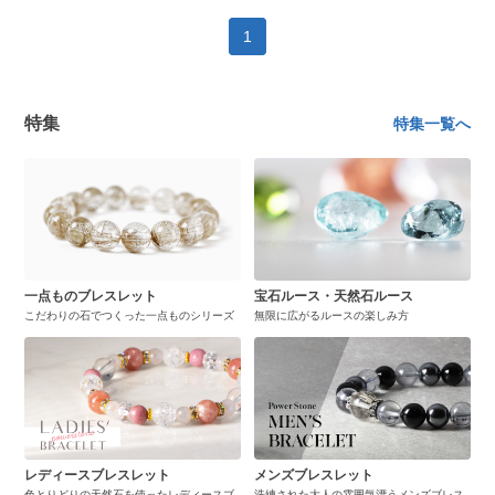
1
特集
特集一覧へ
一点ものブレスレット
宝石ルース・天然石ルース
こだわりの石でつくった一点ものシリーズ
無限に広がるルースの楽しみ方
レディースブレスレット
メンズブレスレット
色とりどりの天然石を使ったレディースブ
洗練された大人の雰囲気漂うメンズブレス