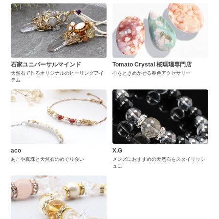
石家ユニバーサルマインド
Tomato Crystal 桜瑪瑙専門店
天然石で作るオリジナルのヒーリングアイ
心をときめかせる春色アクセサリー
テム
aco
X.G
あこや真珠と天然石のめぐり会い
メンズにおすすめの天然石をスタイリッシ
ュに