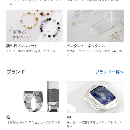
レス
誕生石ブレスレット
ペンダント・ネックレス
1月～12月の各誕生石を使ったブレス
天然石・パワーストーンを一粒から楽しめ
る
ブランド
ブランド一覧へ
迅
P4
日本石×シルバーアクセサリーのブランド
深いブルーで魅了するカイヤナイトジュエ
リー