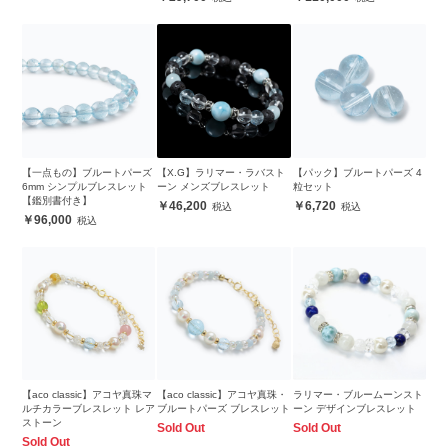
【一点もの】ブルートパーズ
【X.G】ラリマー・ラバスト
【パック】ブルートパーズ 4
6mm シンプルブレスレット
ーン メンズブレスレット
粒セット
【鑑別書付き】
46,200
6,720
96,000
【aco classic】アコヤ真珠マ
【aco classic】アコヤ真珠・
ラリマー・ブルームーンスト
ルチカラーブレスレット レア
ブルートパーズ ブレスレット
ーン デザインブレスレット
ストーン
Sold Out
Sold Out
Sold Out