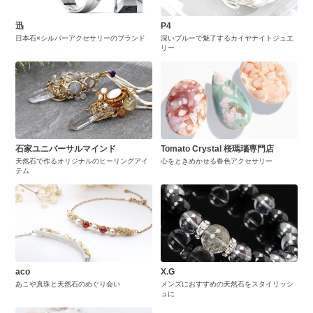
迅
P4
日本石×シルバーアクセサリーのブランド
深いブルーで魅了するカイヤナイトジュエ
リー
石家ユニバーサルマインド
Tomato Crystal 桜瑪瑙専門店
天然石で作るオリジナルのヒーリングアイ
心をときめかせる春色アクセサリー
テム
aco
X.G
あこや真珠と天然石のめぐり会い
メンズにおすすめの天然石をスタイリッシ
ュに