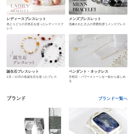
レディースブレスレット
メンズブレスレット
色とりどりの天然石を使ったレディースブ
洗練された大人の雰囲気漂うメンズブレス
レス
誕生石ブレスレット
ペンダント・ネックレス
1月～12月の各誕生石を使ったブレス
天然石・パワーストーンを一粒から楽しめ
る
ブランド
ブランド一覧へ