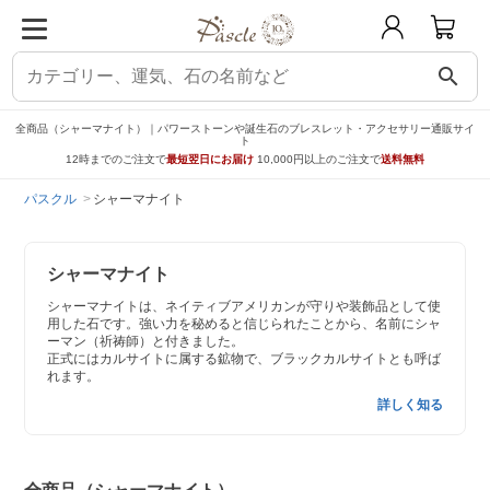
search
全商品（シャーマナイト）｜パワーストーンや誕生石のブレスレット・アクセサリー通販サイ
ト
12時までのご注文で
最短翌日にお届け
10,000円以上のご注文で
送料無料
パスクル
シャーマナイト
シャーマナイト
シャーマナイトは、ネイティブアメリカンが守りや装飾品として使
用した石です。強い力を秘めると信じられたことから、名前にシャ
ーマン（祈祷師）と付きました。
正式にはカルサイトに属する鉱物で、ブラックカルサイトとも呼ば
れます。
詳しく知る