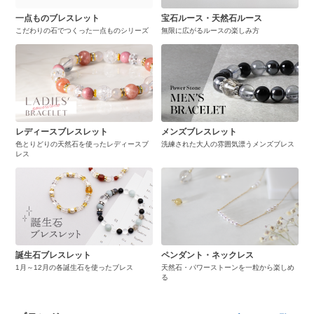
一点ものブレスレット
宝石ルース・天然石ルース
こだわりの石でつくった一点ものシリーズ
無限に広がるルースの楽しみ方
レディースブレスレット
メンズブレスレット
色とりどりの天然石を使ったレディースブ
洗練された大人の雰囲気漂うメンズブレス
レス
誕生石ブレスレット
ペンダント・ネックレス
1月～12月の各誕生石を使ったブレス
天然石・パワーストーンを一粒から楽しめ
る