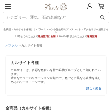
search
全商品（カルサイト各種）｜パワーストーンや誕生石のブレスレット・アクセサリー通販サイ
ト
12時までのご注文で
最短翌日にお届け
10,000円以上のご注文で
送料無料
パスクル
カルサイト各種
カルサイト各種
カルサイトは、多彩な色合いを持つ鉱物グループとして知られてい
ます。
豊富なカラーバリエーションが魅力で、色ごとに異なる表情を楽し
めるパワーストーンです。
詳しく知る
全商品（カルサイト各種）