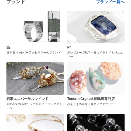
ブランド
ブランド一覧へ
迅
P4
日本石×シルバーアクセサリーのブランド
深いブルーで魅了するカイヤナイトジュエ
リー
石家ユニバーサルマインド
Tomato Crystal 桜瑪瑙専門店
天然石で作るオリジナルのヒーリングアイ
心をときめかせる春色アクセサリー
テム