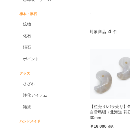
標本・原石
鉱物
4
化石
隕石
ポイント
グッズ
さざれ
浄化アイテム
【粒売り/バラ売り】
雑貨
白雪瑪瑙（北海道 花
30mm
ハンドメイド
16,000