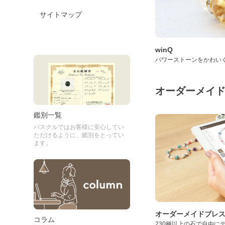
サイトマップ
winQ
パワーストーンをかわい
オーダーメイ
鑑別一覧
パスクルではお客様に安心してい
ただけるように、鑑別をとってい
ます。
オーダーメイドブレ
コラム
230種以上の石で自由に