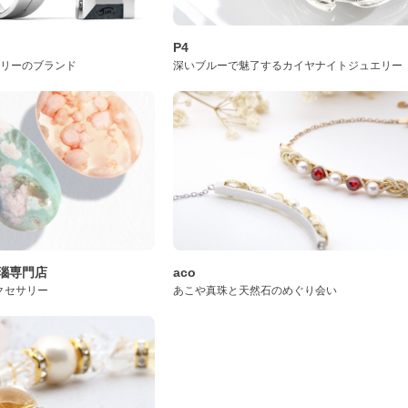
P4
サリーのブランド
深いブルーで魅了するカイヤナイトジュエリー
桜瑪瑙専門店
aco
クセサリー
あこや真珠と天然石のめぐり会い