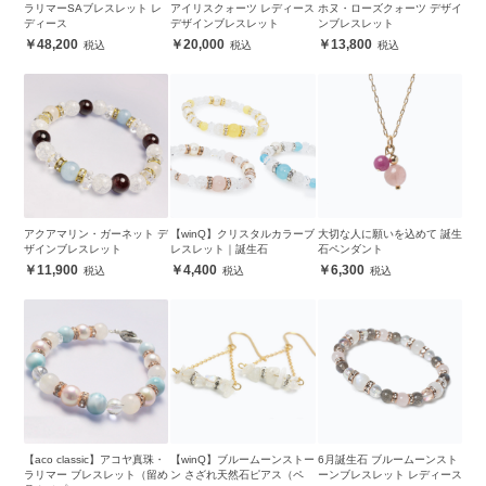
ラリマーSAブレスレット レ
アイリスクォーツ レディース
ホヌ・ローズクォーツ デザイ
ディース
デザインブレスレット
ンブレスレット
48,200
20,000
13,800
アクアマリン・ガーネット デ
【winQ】クリスタルカラーブ
大切な人に願いを込めて 誕生
ザインブレスレット
レスレット｜誕生石
石ペンダント
11,900
4,400
6,300
【aco classic】アコヤ真珠・
【winQ】ブルームーンストー
6月誕生石 ブルームーンスト
ラリマー ブレスレット（留め
ン さざれ天然石ピアス（ペ
ーンブレスレット レディース