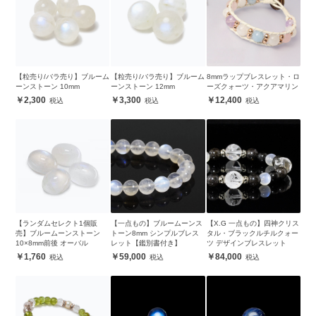
【粒売り/バラ売り】ブルーム
【粒売り/バラ売り】ブルーム
8mmラップブレスレット・ロ
ーンストーン 10mm
ーンストーン 12mm
ーズクォーツ・アクアマリン
2,300
3,300
12,400
【ランダムセレクト1個販
【一点もの】ブルームーンス
【X.G 一点もの】四神クリス
売】ブルームーンストーン
トーン8mm シンプルブレス
タル・ブラックルチルクォー
10×8mm前後 オーバル
レット【鑑別書付き】
ツ デザインブレスレット
1,760
59,000
84,000