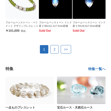
ブルームーンストーン・ペリ
ブルームーンストーン インド
ブルームーンストーン インド
ドット デザインブレスレット
産 2.99ct11.2x7.5mm前後
産 2.50ct9.8x7.8mm前後
101,000
Sold Out
Sold Out
1
2
>>
特集
特集一覧へ
一点ものブレスレット
宝石ルース・天然石ルース