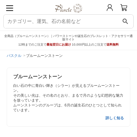
search
全商品（ブルームーンストーン）｜パワーストーンや誕生石のブレスレット・アクセサリー通
販サイト
12時までのご注文で
最短翌日にお届け
10,000円以上のご注文で
送料無料
パスクル
ブルームーンストーン
ブルームーンストーン
白い石の中に青白い輝き（シラー）が見えるブルームーンストー
ン。
その美しい光は、その名のとおり、まるで月のような幻想的な魅力
を放っています。
ムーンストーンのグループは、6月の誕生石のひとつとして知られ
ています。
詳しく知る