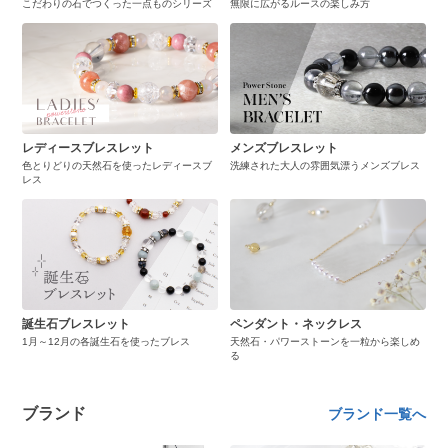
こだわりの石でつくった一点ものシリーズ
無限に広がるルースの楽しみ方
レディースブレスレット
メンズブレスレット
色とりどりの天然石を使ったレディースブ
洗練された大人の雰囲気漂うメンズブレス
レス
誕生石ブレスレット
ペンダント・ネックレス
1月～12月の各誕生石を使ったブレス
天然石・パワーストーンを一粒から楽しめ
る
ブランド
ブランド一覧へ