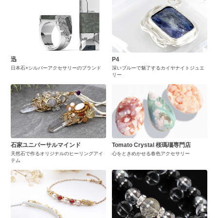
迅
P4
日本石×シルバーアクセサリーのブランド
深いブルーで魅了するカイヤナイトジュエ
リー
石家ユニバーサルマインド
Tomato Crystal 桜瑪瑙専門店
天然石で作るオリジナルのヒーリングアイ
心をときめかせる春色アクセサリー
テム