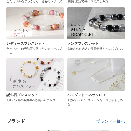
こだわりの石でつくった一点ものシリーズ
無限に広がるルースの楽しみ方
レディースブレスレット
メンズブレスレット
色とりどりの天然石を使ったレディースブ
洗練された大人の雰囲気漂うメンズブレス
レス
誕生石ブレスレット
ペンダント・ネックレス
1月～12月の各誕生石を使ったブレス
天然石・パワーストーンを一粒から楽しめ
る
ブランド
ブランド一覧へ