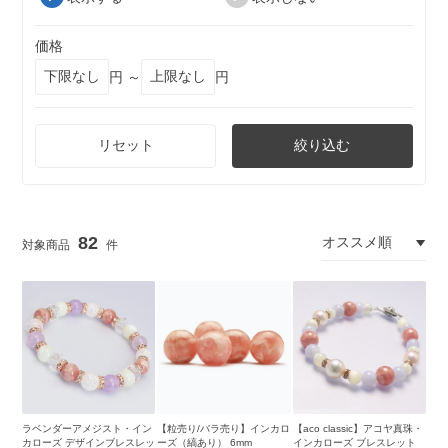
価格
円 ～
円
リセット
絞り込む
82
ラベンダーアメジスト・イン
【粒売り/バラ売り】インカロ
【aco classic】アコヤ真珠・
カローズ デザインブレスレッ
ーズ（縞あり） 6mm
インカローズ ブレスレット