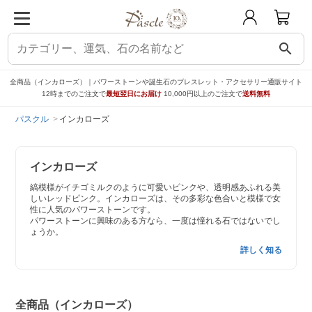
search
全商品（インカローズ）｜パワーストーンや誕生石のブレスレット・アクセサリー通販サイト
12時までのご注文で
最短翌日にお届け
10,000円以上のご注文で
送料無料
パスクル
インカローズ
インカローズ
縞模様がイチゴミルクのように可愛いピンクや、透明感あふれる美
しいレッドピンク。インカローズは、その多彩な色合いと模様で女
性に人気のパワーストーンです。
パワーストーンに興味のある方なら、一度は憧れる石ではないでし
ょうか。
詳しく知る
全商品（インカローズ）