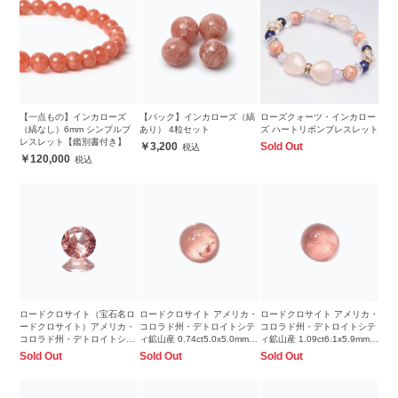
【一点もの】インカローズ
【パック】インカローズ（縞
ローズクォーツ・インカロー
（縞なし）6mm シンプルブ
あり） 4粒セット
ズ ハートリボンブレスレット
レスレット【鑑別書付き】
3,200
Sold Out
120,000
ロードクロサイト（宝石名ロ
ロードクロサイト アメリカ・
ロードクロサイト アメリカ・
ードクロサイト）アメリカ・
コロラド州・デトロイトシテ
コロラド州・デトロイトシテ
コロラド州・デトロイトシテ
ィ鉱山産 0.74ct5.0x5.0mm前
ィ鉱山産 1.09ct6.1x5.9mm前
ィ鉱山産 0.27ct 識別済
後
後
Sold Out
Sold Out
Sold Out
4×4mm前後