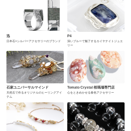
迅
P4
日本石×シルバーアクセサリーのブランド
深いブルーで魅了するカイヤナイトジュエ
リー
石家ユニバーサルマインド
Tomato Crystal 桜瑪瑙専門店
天然石で作るオリジナルのヒーリングアイ
心をときめかせる春色アクセサリー
テム