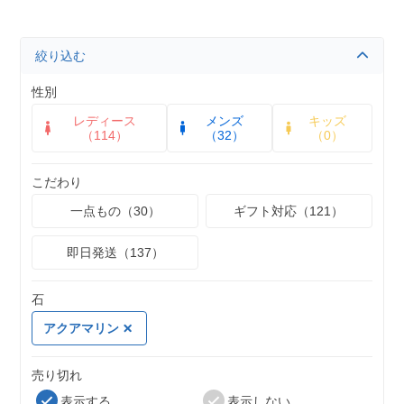
絞り込む
性別
レディース
メンズ
キッズ
（114）
（32）
（0）
こだわり
一点もの（30）
ギフト対応（121）
即日発送（137）
石
アクアマリン
売り切れ
表示する
表示しない