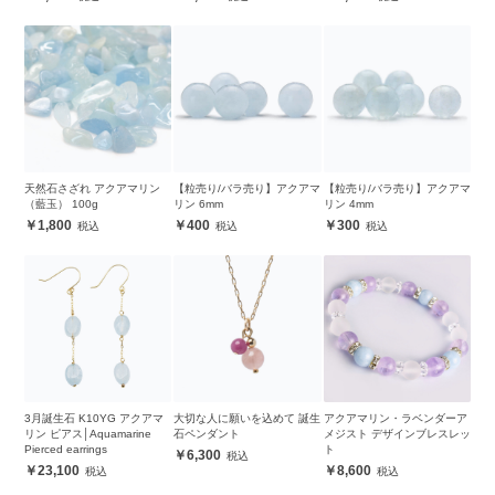
天然石さざれ アクアマリン
【粒売り/バラ売り】アクアマ
【粒売り/バラ売り】アクアマ
（藍玉） 100g
リン 6mm
リン 4mm
1,800
400
300
3月誕生石 K10YG アクアマ
大切な人に願いを込めて 誕生
アクアマリン・ラベンダーア
リン ピアス│Aquamarine
石ペンダント
メジスト デザインブレスレッ
Pierced earrings
ト
6,300
23,100
8,600