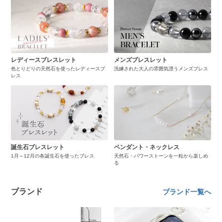
レディースブレスレット
メンズブレスレット
色とりどりの天然石を使ったレディースブ
洗練された大人の雰囲気漂うメンズブレス
レス
誕生石ブレスレット
ペンダント・ネックレス
1月～12月の各誕生石を使ったブレス
天然石・パワーストーンを一粒から楽しめ
る
ブランド
ブランド一覧へ