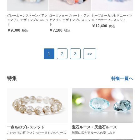
グレームーンストーン・アク
ローズクォーツハート・アク
シーブルーカルセドニー・マ
アマリン デザインブレスレッ
アマリン デザインブレスレッ
ルチカラーブレスレット
ト
ト
12,400
9,300
7,100
1
2
3
>>
特集
特集一覧へ
一点ものブレスレット
宝石ルース・天然石ルース
こだわりの石でつくった一点ものシリーズ
無限に広がるルースの楽しみ方