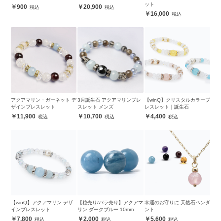
ット
900
20,900
16,000
アクアマリン・ガーネット デ
3月誕生石 アクアマリンブレ
【winQ】クリスタルカラーブ
ザインブレスレット
スレット メンズ
レスレット｜誕生石
11,900
10,700
4,400
【winQ】アクアマリン デザ
【粒売り/バラ売り】アクアマ
幸運のお守りに 天然石ペンダ
インブレスレット
リン ダークブルー 10mm
ント
7,800
2,000
5,600