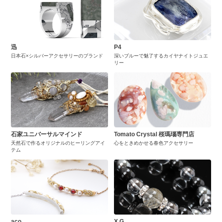
迅
P4
日本石×シルバーアクセサリーのブランド
深いブルーで魅了するカイヤナイトジュエ
リー
石家ユニバーサルマインド
Tomato Crystal 桜瑪瑙専門店
天然石で作るオリジナルのヒーリングアイ
心をときめかせる春色アクセサリー
テム
aco
X.G