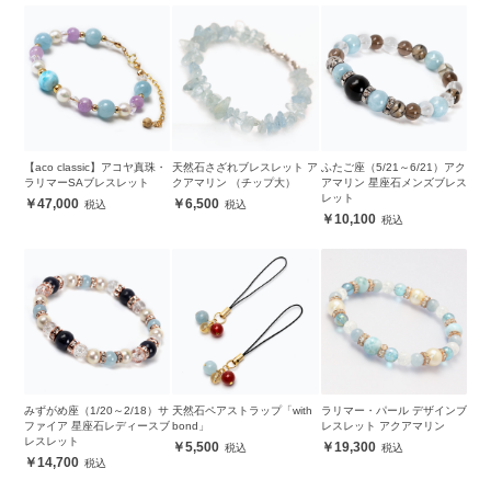
【aco classic】アコヤ真珠・
天然石さざれブレスレット ア
ふたご座（5/21～6/21）アク
ラリマーSAブレスレット
クアマリン （チップ大）
アマリン 星座石メンズブレス
レット
47,000
6,500
10,100
みずがめ座（1/20～2/18）サ
天然石ペアストラップ「with
ラリマー・パール デザインブ
ファイア 星座石レディースブ
bond」
レスレット アクアマリン
レスレット
5,500
19,300
14,700