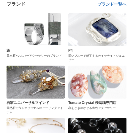
ブランド
ブランド一覧へ
迅
P4
日本石×シルバーアクセサリーのブランド
深いブルーで魅了するカイヤナイトジュエ
リー
石家ユニバーサルマインド
Tomato Crystal 桜瑪瑙専門店
天然石で作るオリジナルのヒーリングアイ
心をときめかせる春色アクセサリー
テム