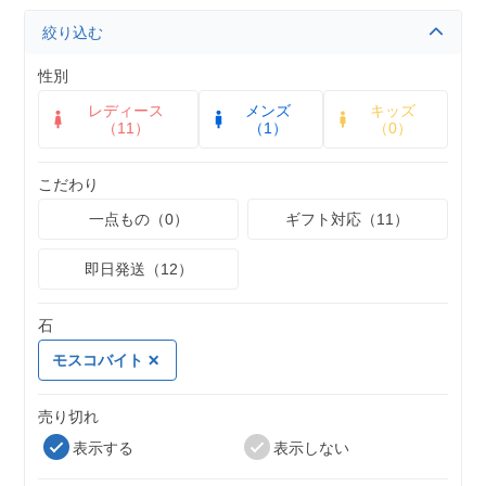
絞り込む
性別
レディース
メンズ
キッズ
（11）
（1）
（0）
こだわり
一点もの（0）
ギフト対応（11）
即日発送（12）
石
モスコバイト
売り切れ
表示する
表示しない