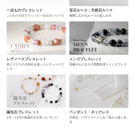
一点ものブレスレット
宝石ルース・天然石ルース
こだわりの石でつくった一点ものシリーズ
無限に広がるルースの楽しみ方
レディースブレスレット
メンズブレスレット
色とりどりの天然石を使ったレディースブ
洗練された大人の雰囲気漂うメンズブレス
レス
誕生石ブレスレット
ペンダント・ネックレス
1月～12月の各誕生石を使ったブレス
天然石・パワーストーンを一粒から楽しめ
る