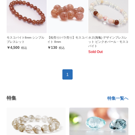
モスコバイト8mm シンプル
【粒売り/バラ売り】モスコバ
ホヌ(海亀) デザインブレスレ
ブレスレット
イト 8mm
ット ピンクオパール・モスコ
バイト
4,500
130
Sold Out
1
特集
特集一覧へ