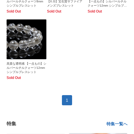
ルバールチルクォーツ8mm
【X.G】宝石質サファイア
【一点もの】シルバールチル
シンプルブレスレット
メンズブレスレット
クォーツ12mm シンプルブレ
スレット
Sold Out
Sold Out
Sold Out
高貴な透明感 【一点もの】シ
ルバールチルクォーツ12mm
シンプルブレスレット
Sold Out
1
特集
特集一覧へ