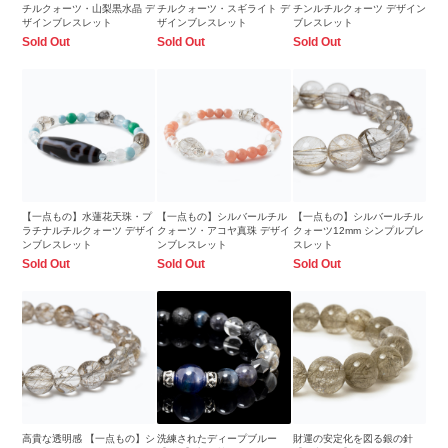
チルクォーツ・山梨黒水晶 デ
チルクォーツ・スギライト デ
チンルチルクォーツ デザイン
ザインブレスレット
ザインブレスレット
ブレスレット
Sold Out
Sold Out
Sold Out
【一点もの】水蓮花天珠・プ
【一点もの】シルバールチル
【一点もの】シルバールチル
ラチナルチルクォーツ デザイ
クォーツ・アコヤ真珠 デザイ
クォーツ12mm シンプルブレ
ンブレスレット
ンブレスレット
スレット
Sold Out
Sold Out
Sold Out
高貴な透明感 【一点もの】シ
洗練されたディープブルー
財運の安定化を図る銀の針