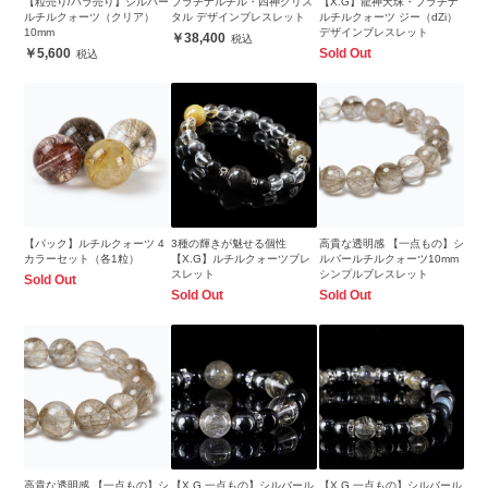
【粒売り/バラ売り】シルバー
プラチナルチル・四神クリス
【X.G】龍神天珠・プラチナ
ルチルクォーツ（クリア）
タル デザインブレスレット
ルチルクォーツ ジー（dZi）
10mm
デザインブレスレット
38,400
5,600
Sold Out
【パック】ルチルクォーツ 4
3種の輝きが魅せる個性
高貴な透明感 【一点もの】シ
カラーセット（各1粒）
【X.G】ルチルクォーツブレ
ルバールチルクォーツ10mm
スレット
シンプルブレスレット
Sold Out
Sold Out
Sold Out
高貴な透明感 【一点もの】シ
【X.G 一点もの】シルバール
【X.G 一点もの】シルバール