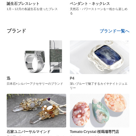
誕生石ブレスレット
ペンダント・ネックレス
1月～12月の各誕生石を使ったブレス
天然石・パワーストーンを一粒から楽しめ
る
ブランド
ブランド一覧へ
迅
P4
日本石×シルバーアクセサリーのブランド
深いブルーで魅了するカイヤナイトジュエ
リー
石家ユニバーサルマインド
Tomato Crystal 桜瑪瑙専門店