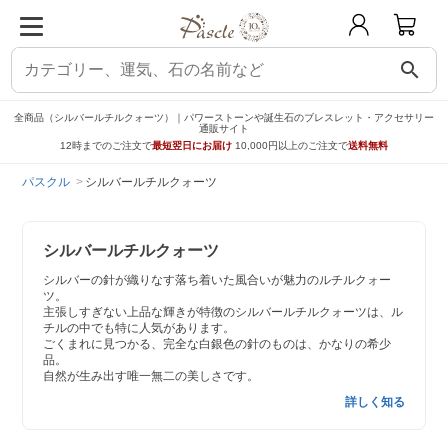
search
全商品（シルバールチルクォーツ）｜パワーストーンや誕生石のブレスレット・アクセサリー
通販サイト
12時までのご注文で
最短翌日にお届け
10,000円以上のご注文で
送料無料
パスクル
シルバールチルクォーツ
シルバールチルクォーツ
シルバーの針が織りなす落ち着いた風合いが魅力のルチルクォー
ツ。
主張しすぎない上品な輝きが特徴のシルバールチルクォーツは、ル
チルの中でも特に人気があります。
ごくまれに見つかる、完全な白銀色の針のものは、かなりの希少
品。
自然が生み出す唯一無二の美しさです。
詳しく知る