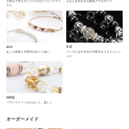
天然石で作るオリジナルのヒーリングアイ
心をときめかせる春色アクセサリー
テム
aco
X.G
あこや真珠と天然石のめぐり会い
メンズにおすすめの天然石をスタイリッシ
ュに
winQ
パワーストーンをかわいく、楽しく
オーダーメイド