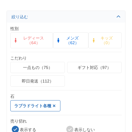
絞り込む
性別
レディース
メンズ
キッズ
（64）
（62）
（0）
こだわり
一点もの（75）
ギフト対応（97）
即日発送（112）
石
ラブラドライト各種
売り切れ
表示する
表示しない