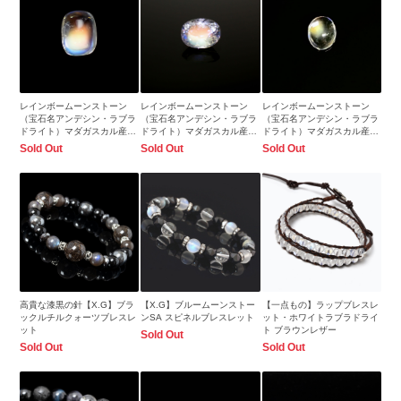
レインボームーンストーン
レインボームーンストーン
レインボームーンストーン
（宝石名アンデシン・ラブラ
（宝石名アンデシン・ラブラ
（宝石名アンデシン・ラブラ
ドライト）マダガスカル産
ドライト）マダガスカル産
ドライト）マダガスカル産
0.97ct 識別済7.0x5.4mm前後
0.51ct 識別済6.0x4.7mm前後
0.94ct 識別済6.7x5.6mm前後
Sold Out
Sold Out
Sold Out
高貴な漆黒の針【X.G】ブラ
【X.G】ブルームーンストー
【一点もの】ラップブレスレ
ックルチルクォーツブレスレ
ンSA スピネルブレスレット
ット・ホワイトラブラドライ
ット
ト ブラウンレザー
Sold Out
Sold Out
Sold Out