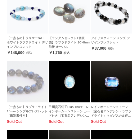
【一点もの】ラリマーSA・
【ランダムセレクト1個販
アイリスクォーツ メンズ デ
ホワイトラブラドライト デザ
売】ラブラドライト 10×8mm
ザインブレスレット
インブレスレット
前後 オーバル
37,000
148,000
1,760
【一点もの】ラブラドライト
甲州貴石切子Plus Three レ
レインボームーンストーン
10mm シンプルブレスレット
インボームーンストーン カー
（宝石名アンデシン・ラブラ
【鑑別書付き】
ド付き（宝石名アンデシン・
ドライト）マダガスカル産
ラブラドライト）インド・ビ
0.47ct 識別済6.0x4.2mm前後
Sold Out
Sold Out
Sold Out
ハール産 1.82ct 識別済
9.1x7.0mm前後