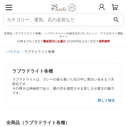
search
全商品（ラブラドライト各種）｜パワーストーンや誕生石のブレスレット・アクセサリー通販
サイト
12時までのご注文で
最短翌日にお届け
10,000円以上のご注文で
送料無料
パスクル
ラブラドライト各種
ラブラドライト各種
ラブラドライトは、グレーの落ち着いた石の中に青白い光をもつ天
然石です。
その輝きは神秘的であり、蝶の羽を連想させる美しさが最大の魅力
です。
詳しく知る
全商品（ラブラドライト各種）