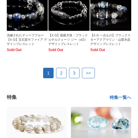
洗練されたディープブルー
【X.G】龍眼天珠・ブラック
【X.G 一点もの】ブラックス
【X.G】宝石質サファイア デ
ルチルクォーツ ジー（dZi）
ターアクアマリン・山梨水晶
ザインブレスレット
デザインブレスレット
デザインブレスレット
Sold Out
Sold Out
Sold Out
1
2
3
>>
特集
特集一覧へ