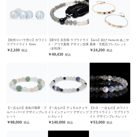
【粒売り/バラ売り】ホワイト
【彩や】京念珠 ラブラドライ
【aco】結び musu-bi あこや
ラブラドライト 6mm
ト・アコヤ真珠 デザイン念珠
真珠・天然石ブレスレット
（女性用）
2,100
24,200
49,430
【一点もの】糸魚川翡翠・ブ
【一点もの】デュモルチェラ
【X.G・一点もの】ホワイト
ルートパーズ デザインブレス
イトインクォーツ デザインブ
ラブラドライト・ラブラドラ
レット
レスレット
イト デザインブレスレット
98,000
140,000
53,000