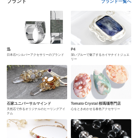
ブランド
ブランド一覧へ
迅
P4
日本石×シルバーアクセサリーのブランド
深いブルーで魅了するカイヤナイトジュエ
リー
石家ユニバーサルマインド
Tomato Crystal 桜瑪瑙専門店
天然石で作るオリジナルのヒーリングアイ
心をときめかせる春色アクセサリー
テム