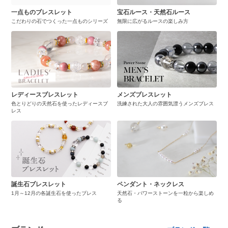
一点ものブレスレット
宝石ルース・天然石ルース
こだわりの石でつくった一点ものシリーズ
無限に広がるルースの楽しみ方
レディースブレスレット
メンズブレスレット
色とりどりの天然石を使ったレディースブ
洗練された大人の雰囲気漂うメンズブレス
レス
誕生石ブレスレット
ペンダント・ネックレス
1月～12月の各誕生石を使ったブレス
天然石・パワーストーンを一粒から楽しめ
る