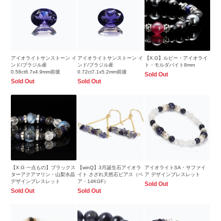
アイオライトサンストーン イ
アイオライトサンストーン イ
【X.G】ルビー・アイオライ
ンド/ブラジル産
ンド/ブラジル産
ト・モルダバイト8mm
0.58ct6.7x4.9mm前後
0.72ct7.1x5.2mm前後
Sold Out
Sold Out
Sold Out
【X.G 一点もの】ブラックス
【winQ】3月誕生石アイオラ
アイオライトSA・サファイ
ターアクアマリン・山梨水晶
イト さざれ天然石ピアス（ペ
ア デザインブレスレット
デザインブレスレット
ア・14KGF）
Sold Out
Sold Out
Sold Out