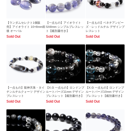
【ランダムセレクト1個販
【一点もの】アイオライト
【一点もの】ベネチアンビー
売】アイオライト 10×8mm前
SA8mm シンプルブレスレッ
ズ・レッドルチル デザインブ
後 オーバル
ト【鑑別書付き】
レスレット
Sold Out
Sold Out
Sold Out
【一点もの】龍神天珠・タイ
【X.G 一点もの】ロンドンブ
【X.G 一点もの】ロンドンブ
チンルチルクォーツ デザイン
ルートパーズ11mm デザイン
ルートパーズ10mm デザイン
ブレスレット
ブレスレット【鑑別書付き】
ブレスレット【鑑別書付き】
Sold Out
Sold Out
Sold Out