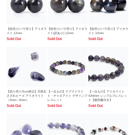
【粒売り/バラ売り】アイオラ
【粒売り/バラ売り】アイオラ
【粒売り/バラ売り】アイオラ
イト 12mm
イト(訳あり) 12mm
イト 10mm
Sold Out
Sold Out
Sold Out
【切り売り/5cm単位】天然石
【一点もの】ラブラドライ
【一点もの】アイオライト
さざれビーズ アイオライト
ト・チャロアイト デザインブ
SA8mm シンプルブレスレッ
（3mm～8mm）
レスレット
ト【鑑別書付き】
Sold Out
Sold Out
Sold Out