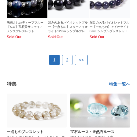
洗練されたディープブルー
深みのあるバイオレットブル
深みのあるバイオレットブル
【X.G】宝石質サファイア
ー【一点もの】スターアイオ
ー【一点もの】アイオライト
メンズブレスレット
ライト12mm シンプルブレス
8mm シンプルブレスレット
レット
Sold Out
Sold Out
Sold Out
1
2
>>
特集
特集一覧へ
一点ものブレスレット
宝石ルース・天然石ルース