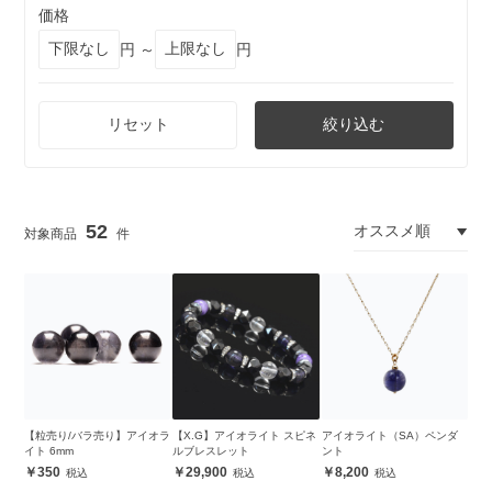
価格
円 ～
円
リセット
絞り込む
52
【粒売り/バラ売り】アイオラ
【X.G】アイオライト スピネ
アイオライト（SA）ペンダ
イト 6mm
ルブレスレット
ント
350
29,900
8,200