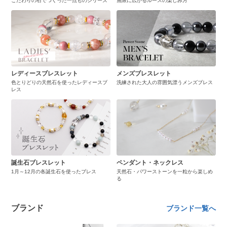
こだわりの石でつくった一点ものシリーズ
無限に広がるルースの楽しみ方
レディースブレスレット
メンズブレスレット
色とりどりの天然石を使ったレディースブ
洗練された大人の雰囲気漂うメンズブレス
レス
誕生石ブレスレット
ペンダント・ネックレス
1月～12月の各誕生石を使ったブレス
天然石・パワーストーンを一粒から楽しめ
る
ブランド
ブランド一覧へ