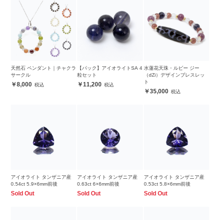
天然石 ペンダント｜チャクラ
【パック】アイオライトSA 4
水蓮花天珠・ルビー ジー
サークル
粒セット
（dZi）デザインブレスレッ
ト
8,000
11,200
35,000
アイオライト タンザニア産
アイオライト タンザニア産
アイオライト タンザニア産
0.54ct 5.9×6mm前後
0.63ct 6×6mm前後
0.53ct 5.8×6mm前後
Sold Out
Sold Out
Sold Out