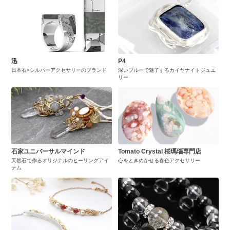
迅
P4
日本石×シルバーアクセサリーのブランド
深いブルーで魅了するカイヤナイトジュエ
リー
石家ユニバーサルマインド
Tomato Crystal 桜瑪瑙専門店
天然石で作るオリジナルのヒーリングアイ
心をときめかせる春色アクセサリー
テム