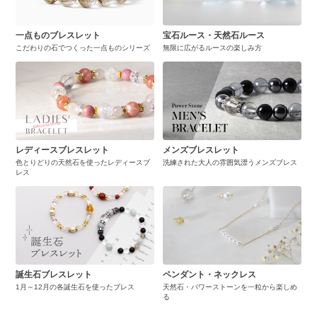
一点ものブレスレット
宝石ルース・天然石ルース
こだわりの石でつくった一点ものシリーズ
無限に広がるルースの楽しみ方
レディースブレスレット
メンズブレスレット
色とりどりの天然石を使ったレディースブ
洗練された大人の雰囲気漂うメンズブレス
レス
誕生石ブレスレット
ペンダント・ネックレス
1月～12月の各誕生石を使ったブレス
天然石・パワーストーンを一粒から楽しめ
る