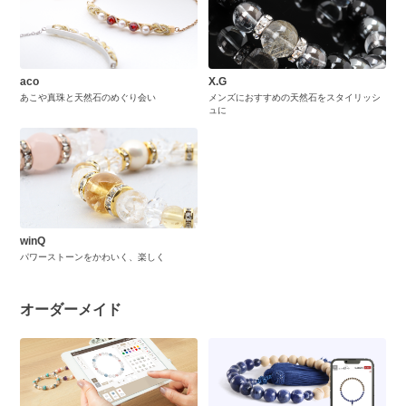
aco
X.G
あこや真珠と天然石のめぐり会い
メンズにおすすめの天然石をスタイリッシ
ュに
winQ
パワーストーンをかわいく、楽しく
オーダーメイド