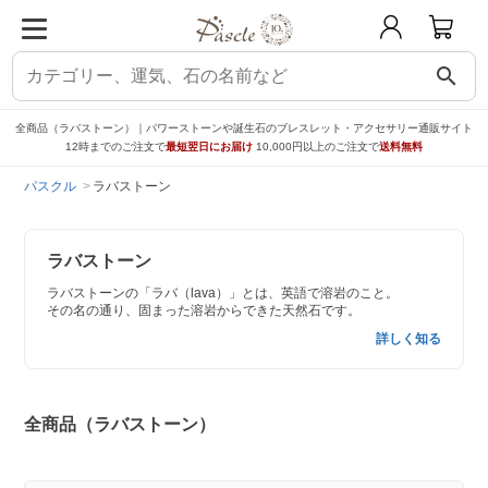
search
全商品（ラバストーン）｜パワーストーンや誕生石のブレスレット・アクセサリー通販サイト
12時までのご注文で
最短翌日にお届け
10,000円以上のご注文で
送料無料
パスクル
ラバストーン
ラバストーン
ラバストーンの「ラバ（lava）」とは、英語で溶岩のこと。
その名の通り、固まった溶岩からできた天然石です。
詳しく知る
全商品（ラバストーン）