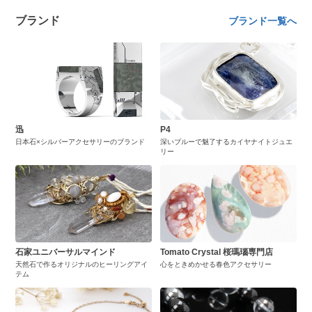
ブランド
ブランド一覧へ
迅
P4
日本石×シルバーアクセサリーのブランド
深いブルーで魅了するカイヤナイトジュエ
リー
石家ユニバーサルマインド
Tomato Crystal 桜瑪瑙専門店
天然石で作るオリジナルのヒーリングアイ
心をときめかせる春色アクセサリー
テム