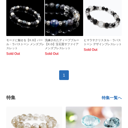
モードに魅せる【X.G】パー
洗練されたディープブルー
ヒマラヤクリスタル・ラバス
ル・ラバストーン メンズブレ
【X.G】宝石質サファイア
トーン デザインブレスレット
スレット
メンズブレスレット
Sold Out
Sold Out
Sold Out
1
特集
特集一覧へ