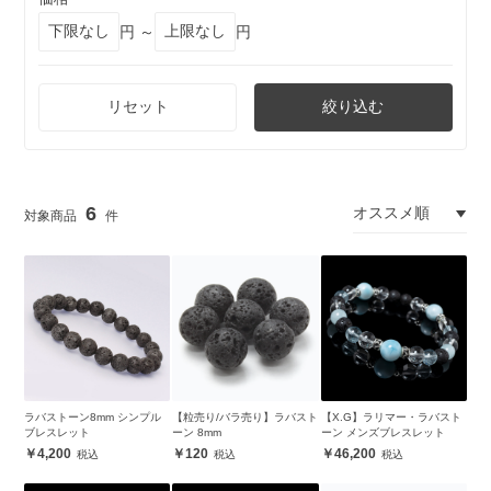
円 ～
円
リセット
絞り込む
6
ラバストーン8mm シンプル
【粒売り/バラ売り】ラバスト
【X.G】ラリマー・ラバスト
ブレスレット
ーン 8mm
ーン メンズブレスレット
4,200
120
46,200