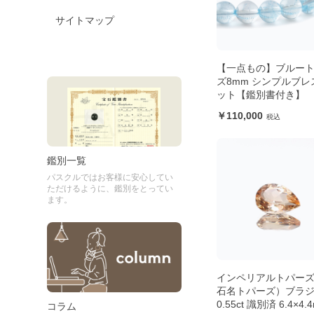
サイトマップ
【一点もの】ブルー
ズ8mm シンプルブレ
ット【鑑別書付き】
110,000
鑑別一覧
パスクルではお客様に安心してい
ただけるように、鑑別をとってい
ます。
インペリアルトパー
石名トパーズ）ブラ
0.55ct 識別済 6.4×4.
コラム