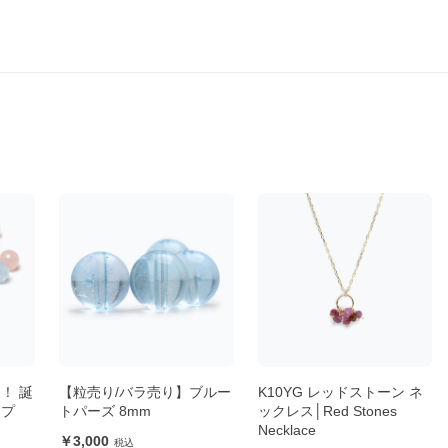
！ 誕
【粒売り/バラ売り】ブルー
K10YG レッドストーン ネ
ップ
トパーズ 8mm
ックレス│Red Stones
Necklace
3,000