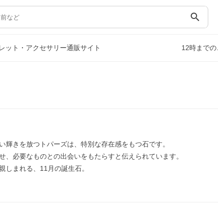
search
レット・アクセサリー通販サイト
12時まで
い輝きを放つトパーズは、特別な存在感をもつ石です。
せ、必要なものとの出会いをもたらすと伝えられています。
親しまれる、11月の誕生石。