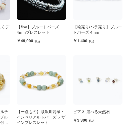
ズ デ
【fine】ブルートパーズ
【粒売り/バラ売り】ブルー
4mmブレスレット
トパーズ 4mm
49,000
1,400
ンルチ
【一点もの】糸魚川翡翠・
ピアス 選べる天然石
ンプル
インペリアルトパーズ デザ
3,300
書付
インブレスレット