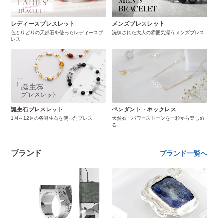
レディースブレスレット
メンズブレスレット
色とりどりの天然石を使ったレディースブ
洗練された大人の雰囲気漂うメンズブレス
レス
誕生石ブレスレット
ペンダント・ネックレス
1月～12月の各誕生石を使ったブレス
天然石・パワーストーンを一粒から楽しめ
る
ブランド
ブランド一覧へ