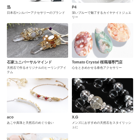
迅
P4
日本石×シルバーアクセサリーのブランド
深いブルーで魅了するカイヤナイトジュエ
リー
石家ユニバーサルマインド
Tomato Crystal 桜瑪瑙専門店
天然石で作るオリジナルのヒーリングアイ
心をときめかせる春色アクセサリー
テム
aco
X.G
あこや真珠と天然石のめぐり会い
メンズにおすすめの天然石をスタイリッシ
ュに