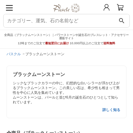
search
全商品（ブラックムーンストーン）｜パワーストーンや誕生石のブレスレット・アクセサリー
通販サイト
12時までのご注文で
最短翌日にお届け
10,000円以上のご注文で
送料無料
パスクル
ブラックムーンストーン
ブラックムーンストーン
シックなブラックカラーの中に、幻想的な白いシラーが浮かび上が
るブラックムーンストーン。この美しい石は、希少性も相まって男
性を中心に人気を集めています。
ムーンストーンは、パールと並び6月の誕生石のひとつとして知ら
れています。
詳しく知る