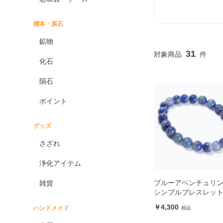
標本・原石
鉱物
31
化石
隕石
ポイント
グッズ
さざれ
浄化アイテム
ブルーアベンチュリン
雑貨
シンプルブレスレッ
4,300
ハンドメイド