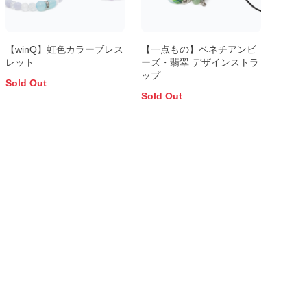
【winQ】虹色カラーブレス
【一点もの】ベネチアンビ
レット
ーズ・翡翠 デザインストラ
ップ
Sold Out
Sold Out