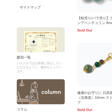
サイトマップ
【粒売り/バラ売り】
ンアベンチュリン 8m
Sold Out
鑑別一覧
パスクルではお客様に安心してい
ただけるように、鑑別をとってい
ます。
健康のお守りに 日高
（北海道）10mm ス
プ
コラム
Sold Out