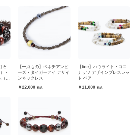
目石
【一点もの】ベネチアンビ
【fine】ハウライト・ココ
イ）・
ーズ・タイガーアイ デザイ
ナッツ デザインブレスレッ
珠（子
ンネックレス
ト ペア
22,000
11,000