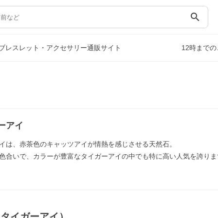
search
ブレスレット・アクセサリー通販サイト
12時まで
ーアイ
イは、赤茶色のキャッツアイが情熱を感じさせる天然石。
色合いで、カラーが豊富なタイガーアイの中でも特に高い人気を誇りま
ドタイガーアイ）