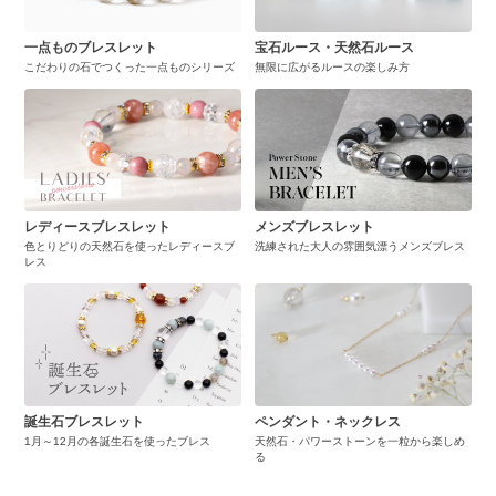
一点ものブレスレット
宝石ルース・天然石ルース
こだわりの石でつくった一点ものシリーズ
無限に広がるルースの楽しみ方
レディースブレスレット
メンズブレスレット
色とりどりの天然石を使ったレディースブ
洗練された大人の雰囲気漂うメンズブレス
レス
誕生石ブレスレット
ペンダント・ネックレス
1月～12月の各誕生石を使ったブレス
天然石・パワーストーンを一粒から楽しめ
る