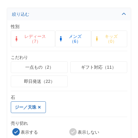
絞り込む
性別
レディース
メンズ
キッズ
（7）
（6）
（0）
こだわり
一点もの（2）
ギフト対応（11）
即日発送（22）
石
ジー／天珠
売り切れ
表示する
表示しない