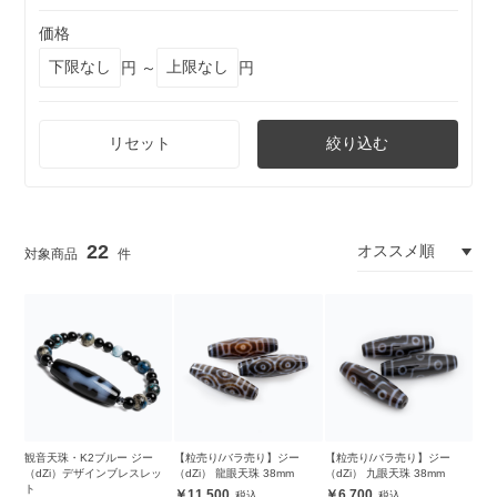
価格
円 ～
円
リセット
絞り込む
22
観音天珠・K2ブルー ジー
【粒売り/バラ売り】ジー
【粒売り/バラ売り】ジー
（dZi）デザインブレスレッ
（dZi） 龍眼天珠 38mm
（dZi） 九眼天珠 38mm
ト
11,500
6,700