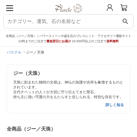
search
全商品（ジー／天珠）｜パワーストーンや誕生石のブレスレット・アクセサリー通販サイト
12時までのご注文で
最短翌日にお届け
10,000円以上のご注文で
送料無料
パスクル
ジー／天珠
ジー（天珠）
天珠に刻まれた独特の文様は、神仏の加護や吉祥を象徴するものと
されています。
古代チベットの人々が大切に守り伝えてきた聖石。
持ち主に強い守護の力をもたらすと信じられる、特別な存在です。
詳しく知る
全商品（ジー／天珠）