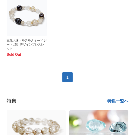
宝瓶天珠・ルチルクォ―ツ ジ
ー（dZi）デザインブレスレ
ット
Sold Out
1
特集
特集一覧へ