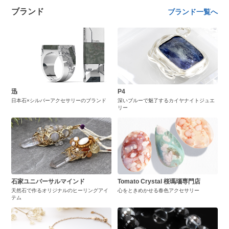
ブランド
ブランド一覧へ
迅
P4
日本石×シルバーアクセサリーのブランド
深いブルーで魅了するカイヤナイトジュエ
リー
石家ユニバーサルマインド
Tomato Crystal 桜瑪瑙専門店
天然石で作るオリジナルのヒーリングアイ
心をときめかせる春色アクセサリー
テム