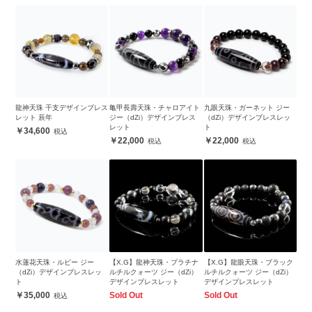
龍神天珠 干支デザインブレス
亀甲長壽天珠・チャロアイト
九眼天珠・ガーネット ジー
レット 辰年
ジー（dZi）デザインブレス
（dZi）デザインブレスレッ
レット
ト
34,600
22,000
22,000
水蓮花天珠・ルビー ジー
【X.G】龍神天珠・プラチナ
【X.G】龍眼天珠・ブラック
（dZi）デザインブレスレッ
ルチルクォーツ ジー（dZi）
ルチルクォーツ ジー（dZi）
ト
デザインブレスレット
デザインブレスレット
35,000
Sold Out
Sold Out