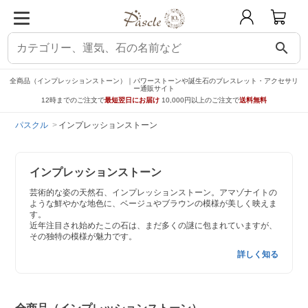
search
全商品（インプレッションストーン）｜パワーストーンや誕生石のブレスレット・アクセサリ
ー通販サイト
12時までのご注文で
最短翌日にお届け
10,000円以上のご注文で
送料無料
パスクル
インプレッションストーン
インプレッションストーン
芸術的な姿の天然石、インプレッションストーン。アマゾナイトの
ような鮮やかな地色に、ベージュやブラウンの模様が美しく映えま
す。
近年注目され始めたこの石は、まだ多くの謎に包まれていますが、
その独特の模様が魅力です。
詳しく知る