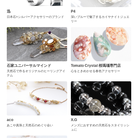
迅
P4
日本石×シルバーアクセサリーのブランド
深いブルーで魅了するカイヤナイトジュエ
リー
石家ユニバーサルマインド
Tomato Crystal 桜瑪瑙専門店
天然石で作るオリジナルのヒーリングアイ
心をときめかせる春色アクセサリー
テム
aco
X.G
あこや真珠と天然石のめぐり会い
メンズにおすすめの天然石をスタイリッシ
ュに