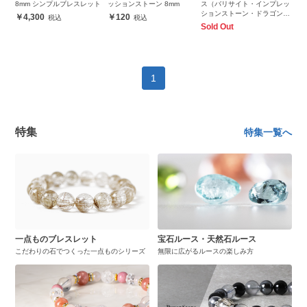
8mm シンプルブレスレット
ッションストーン 8mm
ス（バリサイト・インプレッ
ションストーン・ドラゴンブ
4,300
120
ラッドジャスパー）
Sold Out
1
特集
特集一覧へ
一点ものブレスレット
宝石ルース・天然石ルース
こだわりの石でつくった一点ものシリーズ
無限に広がるルースの楽しみ方