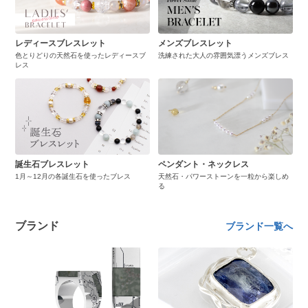
レディースブレスレット
メンズブレスレット
色とりどりの天然石を使ったレディースブ
洗練された大人の雰囲気漂うメンズブレス
レス
誕生石ブレスレット
ペンダント・ネックレス
1月～12月の各誕生石を使ったブレス
天然石・パワーストーンを一粒から楽しめ
る
ブランド
ブランド一覧へ