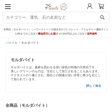
search
全商品（モルダバイト）｜パワーストーンや誕生石のブレスレット・アクセサリー通販サイト
12時までのご注文で
最短翌日にお届け
10,000円以上のご注文で
送料無料
パスクル
モルダバイト
モルダバイト
モルダバイトは、森林を思わせる深い緑色が特徴の天然石です。
美しいグリーンのものは、宝石として加工されることもあります。
テクタイトの一種とされ、隕石との関連が深い非常に希少な石とし
て知られています。
詳しく知る
全商品（モルダバイト）