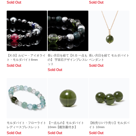
Sold Out
Sold Out
【X.G】ルビー・アイオライ
長い月日を経て【X.G 一点も
長い月日を経て モルダバイト
ト・モルダバイト8mm
の】 宇宙石デザインブレスレ
ペンダント
ット
Sold Out
Sold Out
Sold Out
モルダバイト・フローライト
【一点もの】モルダバイト
【粒売り/バラ売り】モルダバ
レディースブレスレット
10mm【鑑別書付き】
イト 10mm
Sold Out
Sold Out
Sold Out