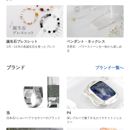
誕生石ブレスレット
ペンダント・ネックレス
1月～12月の各誕生石を使ったブレス
天然石・パワーストーンを一粒から楽しめ
る
ブランド
ブランド一覧へ
迅
P4
日本石×シルバーアクセサリーのブランド
深いブルーで魅了するカイヤナイトジュエ
リー