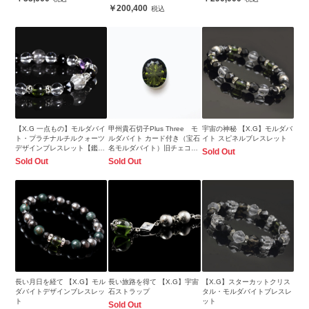
200,400
【X.G 一点もの】モルダバイ
甲州貴石切子Plus Three モ
宇宙の神秘 【X.G】モルダバ
ト・プラチナルチルクォーツ
ルダバイト カード付き（宝石
イト スピネルブレスレット
デザインブレスレット【鑑別
名モルダバイト）旧チェコス
Sold Out
書付き】
ロバキア産 3.60ct 識別済
Sold Out
Sold Out
12.0x9.8mm前後
長い月日を経て 【X.G】モル
長い旅路を得て 【X.G】宇宙
【X.G】スターカットクリス
ダバイトデザインブレスレッ
石ストラップ
タル・モルダバイトブレスレ
ト
ット
Sold Out