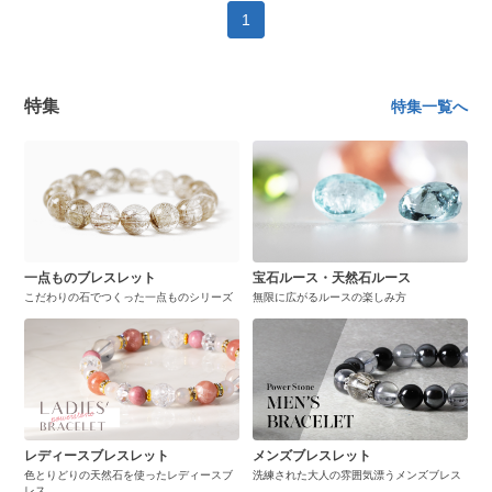
1
特集
特集一覧へ
一点ものブレスレット
宝石ルース・天然石ルース
こだわりの石でつくった一点ものシリーズ
無限に広がるルースの楽しみ方
レディースブレスレット
メンズブレスレット
色とりどりの天然石を使ったレディースブ
洗練された大人の雰囲気漂うメンズブレス
レス