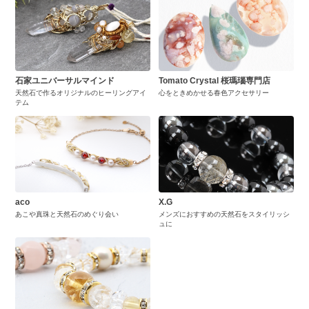
石家ユニバーサルマインド
Tomato Crystal 桜瑪瑙専門店
天然石で作るオリジナルのヒーリングアイ
心をときめかせる春色アクセサリー
テム
aco
X.G
あこや真珠と天然石のめぐり会い
メンズにおすすめの天然石をスタイリッシ
ュに