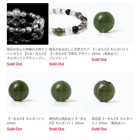
隕石が生んだ神秘の天然グリ
隕石が生み出した天然ガラス
【一点もの】モルダバイト
ーンガラス 【X.G一点もの】
【一点もの】宇宙石 デザイン
10mm （龍紋あり）
モルダバイトデザインブレス
ブレスレット
Sold Out
レット
Sold Out
Sold Out
【一点もの】モルダバイト
個性的な龍紋あり【一点も
高品質【一点もの】モルダバ
10mm
の】モルダバイト 10mm
イト 10mm （龍紋あり）
Sold Out
Sold Out
Sold Out