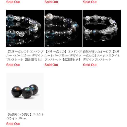
ット
Sold Out
Sold Out
Sold Out
【X.G 一点もの】ロンドンブ
【X.G 一点もの】ロンドンブ
自然が描いたオーロラ【X.G
ルートパーズ10mm デザイン
ルートパーズ11mm デザイン
一点もの】スペクトロライト
ブレスレット【鑑別書付き】
ブレスレット【鑑別書付き】
デザインブレスレット
Sold Out
Sold Out
Sold Out
【粒売り/バラ売り】スペクト
ロライト 10mm
Sold Out