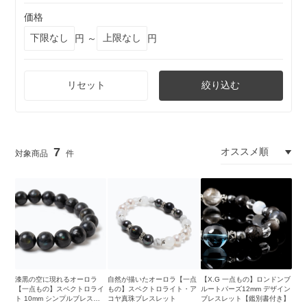
価格
円 ～
円
リセット
絞り込む
7
漆黒の空に現れるオーロラ
自然が描いたオーロラ【一点
【X.G 一点もの】ロンドンブ
【一点もの】スペクトロライ
もの】スペクトロライト・ア
ルートパーズ12mm デザイン
ト 10mm シンプルブレスレ
コヤ真珠ブレスレット
ブレスレット【鑑別書付き】