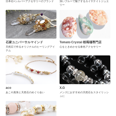
日本石×シルバーアクセサリーのブランド
深いブルーで魅了するカイヤナイトジュエ
リー
石家ユニバーサルマインド
Tomato Crystal 桜瑪瑙専門店
天然石で作るオリジナルのヒーリングアイ
心をときめかせる春色アクセサリー
テム
aco
X.G
あこや真珠と天然石のめぐり会い
メンズにおすすめの天然石をスタイリッシ
ュに