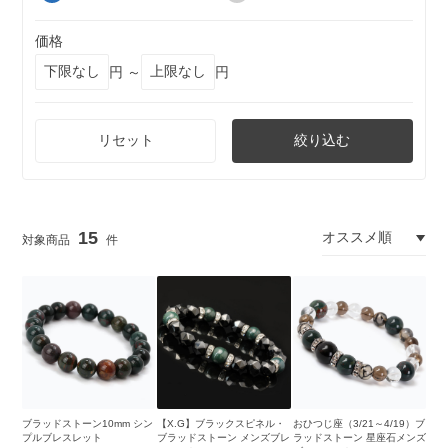
価格
円 ～
円
リセット
絞り込む
15
ブラッドストーン10mm シン
【X.G】ブラックスピネル・
おひつじ座（3/21～4/19）ブ
プルブレスレット
ブラッドストーン メンズブレ
ラッドストーン 星座石メンズ