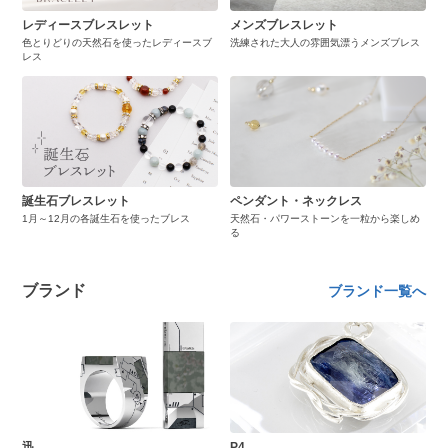
レディースブレスレット
メンズブレスレット
色とりどりの天然石を使ったレディースブ
洗練された大人の雰囲気漂うメンズブレス
レス
誕生石ブレスレット
ペンダント・ネックレス
1月～12月の各誕生石を使ったブレス
天然石・パワーストーンを一粒から楽しめ
る
ブランド
ブランド一覧へ
迅
P4