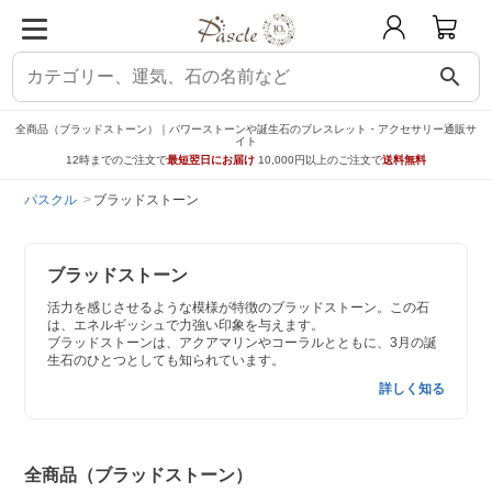
search
全商品（ブラッドストーン）｜パワーストーンや誕生石のブレスレット・アクセサリー通販サ
イト
12時までのご注文で
最短翌日にお届け
10,000円以上のご注文で
送料無料
パスクル
ブラッドストーン
ブラッドストーン
活力を感じさせるような模様が特徴のブラッドストーン。この石
は、エネルギッシュで力強い印象を与えます。
ブラッドストーンは、アクアマリンやコーラルとともに、3月の誕
生石のひとつとしても知られています。
詳しく知る
全商品（ブラッドストーン）