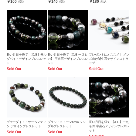
100
140
180
長い月日を経て 【X.G】モル
長い月日を経て【X.G 一点も
プレゼントにオススメ！ メン
ダバイトデザインブレスレッ
の】 宇宙石デザインブレスレ
ズ向け誕生石デザインストラ
ト
ット
ップ
Sold Out
Sold Out
Sold Out
ヴァーダイト・サーペンティ
ブラッドストーン6mm シン
長い月日を経て 【X.G】一点
ン デザインブレスレット
プルブレスレット
もの 宇宙石デザインブレスレ
ット
Sold Out
Sold Out