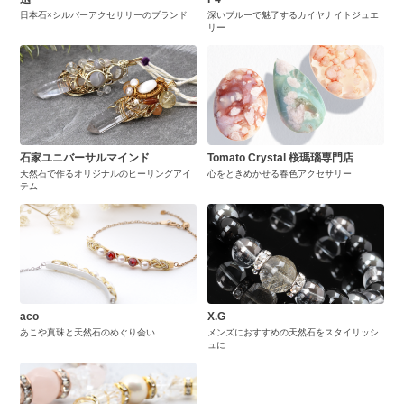
日本石×シルバーアクセサリーのブランド
深いブルーで魅了するカイヤナイトジュエ
リー
石家ユニバーサルマインド
Tomato Crystal 桜瑪瑙専門店
天然石で作るオリジナルのヒーリングアイ
心をときめかせる春色アクセサリー
テム
aco
X.G
あこや真珠と天然石のめぐり会い
メンズにおすすめの天然石をスタイリッシ
ュに