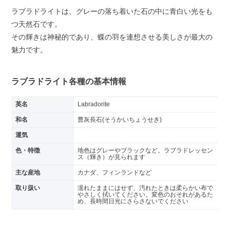
ラブラドライトは、グレーの落ち着いた石の中に青白い光をも
つ天然石です。
その輝きは神秘的であり、蝶の羽を連想させる美しさが最大の
魅力です。
ラブラドライト各種の基本情報
英名
Labradorite
和名
曹灰長石(そうかいちょうせき)
運気
色・特徴
地色はグレーやブラックなど。ラブラドレッセン
ス（輝き）が見られます
主な産地
カナダ、フィンランドなど
取り扱い
濡れたままにはせず、汚れたときは柔らかい布で
やさしく拭いてください。変色のおそれがあるた
め、長時間日光にさらさないでください