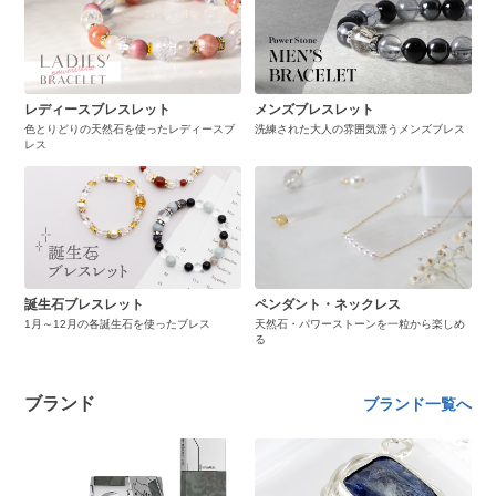
レディースブレスレット
メンズブレスレット
色とりどりの天然石を使ったレディースブ
洗練された大人の雰囲気漂うメンズブレス
レス
誕生石ブレスレット
ペンダント・ネックレス
1月～12月の各誕生石を使ったブレス
天然石・パワーストーンを一粒から楽しめ
る
ブランド
ブランド一覧へ