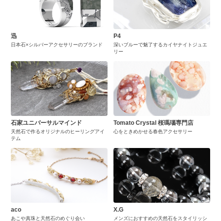
迅
P4
日本石×シルバーアクセサリーのブランド
深いブルーで魅了するカイヤナイトジュエ
リー
石家ユニバーサルマインド
Tomato Crystal 桜瑪瑙専門店
天然石で作るオリジナルのヒーリングアイ
心をときめかせる春色アクセサリー
テム
aco
X.G
あこや真珠と天然石のめぐり会い
メンズにおすすめの天然石をスタイリッシ