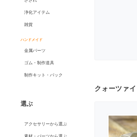
オブシディアン各種
浄化アイテム
ゴールデンオブシディ
アン
雑貨
シルバーオブシディア
ン
ハンドメイド
スパイダーウェブオブ
金属パーツ
シディアン
スノーフレークオブシ
ゴム・制作道具
ディアン
制作キット・パック
マホガニーオブシディ
アン
クォーツァイ
ミッドナイトレースオ
ブシディアン
選ぶ
ブラックアイスオブシ
ディアン
カイヤナイト
アクセサリーから選ぶ
神居古潭石
素材・パーツから選ぶ