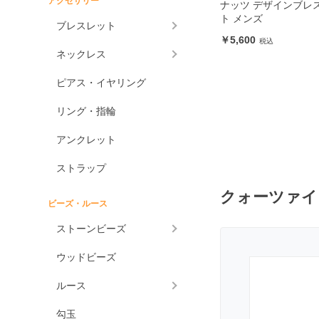
アクセサリー
ナッツ デザインブレ
ト メンズ
アメジスト各種
ブレスレット
5,600
アメジスト
ネックレス
ラベンダーアメジスト
ピアス・イヤリング
グリーンアメジスト
ケープアメジスト
リング・指輪
アメジストエレスチャ
アンクレット
ル
アメトリン
ストラップ
アラゴナイト
クォーツァイ
ビーズ・ルース
アンバー
ストーンビーズ
アンモライト
ウッドビーズ
出雲石
一位
ルース
インカローズ
勾玉