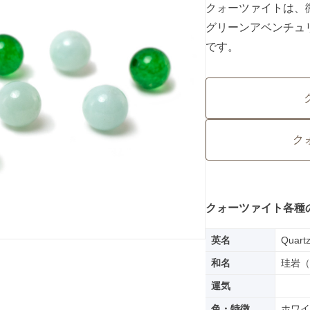
クォーツァイトは、
グリーンアベンチュ
です。
ク
クォーツァイト各種
英名
Quartz
和名
珪岩（
運気
色・特徴
ホワイ