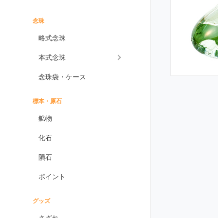
インプレッションストーン
イーグルアイ
念珠
ヴァーダイト
略式念珠
エメラルド
本式念珠
エンジェライト
念珠袋・ケース
エンジェルシリカ
オニキス各種
標本・原石
ブラックオニキス
鉱物
ホワイトオニキス
化石
オパール各種
隕石
ピンクオパール
ポイント
ブラックマトリックス
オパール
イエローオパール
グッズ
ドラゴンアイ
さざれ