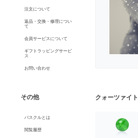
オレンジガーネット
注文について
グリーンガーネット
返品・交換・修理につい
て
ロードライトガーネッ
ト
会員サービスについて
京都オパール
ギフトラッピングサービ
クイーンコンクシェル
ス
クォンタムクアトロシリカ
お問い合わせ
クォーツァイト各種
グリーンクォーツァイ
ト
その他
クォーツァイ
ブルークォーツァイト
鞍馬石
クリスタル各種
パスクルとは
クリスタル（本水晶）
閲覧履歴
山梨水晶