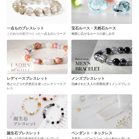
一点ものブレスレット
宝石ルース・天然石ルース
こだわりの石でつくった一点ものシリーズ
無限に広がるルースの楽しみ方
レディースブレスレット
メンズブレスレット
色とりどりの天然石を使ったレディースブ
洗練された大人の雰囲気漂うメンズブレス
レス
誕生石ブレスレット
ペンダント・ネックレス
1月～12月の各誕生石を使ったブレス
天然石・パワーストーンを一粒から楽しめ