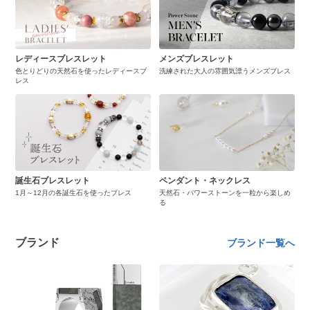
レディースブレスレット
メンズブレスレット
色とりどりの天然石を使ったレディースブ
洗練された大人の雰囲気漂うメンズブレス
レス
誕生石ブレスレット
ペンダント・ネックレス
1月～12月の各誕生石を使ったブレス
天然石・パワーストーンを一粒から楽しめ
る
ブランド
ブランド一覧へ