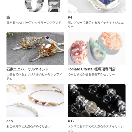
迅
P4
日本石×シルバーアクセサリーのブランド
深いブルーで魅了するカイヤナイトジュエ
リー
石家ユニバーサルマインド
Tomato Crystal 桜瑪瑙専門店
天然石で作るオリジナルのヒーリングアイ
心をときめかせる春色アクセサリー
テム
aco
X.G
あこや真珠と天然石のめぐり会い
メンズにおすすめの天然石をスタイリッシ
ュに