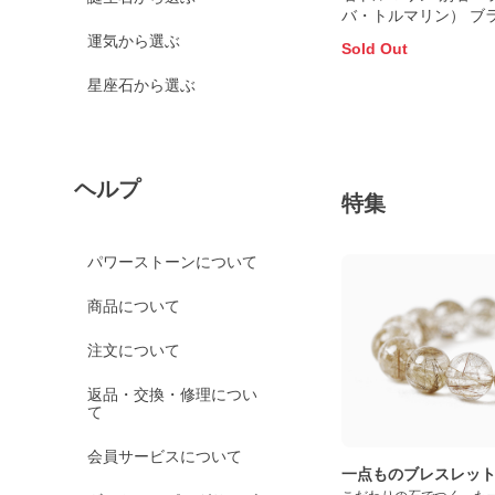
バ・トルマリン） ブ
ル・パライバ州バタ
運気から選ぶ
Sold Out
鉱山産 0.16ct 4.5×2.
前後
星座石から選ぶ
ヘルプ
特集
パワーストーンについて
商品について
注文について
返品・交換・修理につい
て
会員サービスについて
一点ものブレスレッ