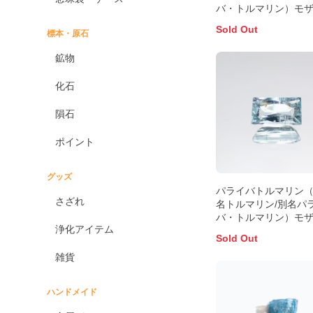
バ・トルマリン）モ
ーク産 0.88ct 識別済
Sold Out
標本・原石
7.7x5.8mm前後
鉱物
化石
隕石
ポイント
グッズ
パライバトルマリン
さざれ
名トルマリン/別名パ
バ・トルマリン）モ
浄化アイテム
ーク産 0.44ct 識別済
Sold Out
6.2x3.4mm前後
雑貨
ハンドメイド