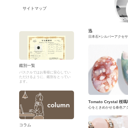
サイトマップ
迅
日本石×シルバーアクセ
鑑別一覧
パスクルではお客様に安心してい
ただけるように、鑑別をとってい
ます。
Tomato Crystal 
心をときめかせる春色ア
コラム