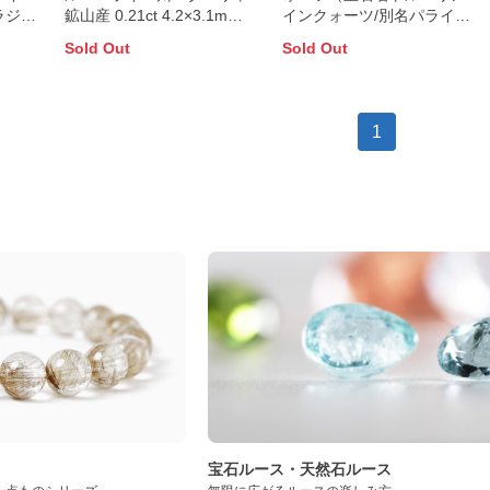
ラジ
鉱山産 0.21ct 4.2×3.1mm
インクォーツ/別名パライ
ーリャ
前後
バ・トルマリンインクォー
Sold Out
Sold Out
6mm
ツ）ブラジル産 3.854ct
11×9.0mm前後【証明書付
き】
1
ト
宝石ルース・天然石ルース