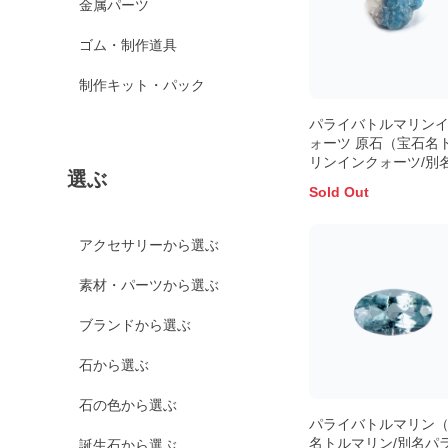
金属パーツ
ゴム・制作道具
制作キット・パック
パライバトルマリン
ォーツ 原石（宝石名
リンインクォーツ/別
選ぶ
イバ・トルマリンイ
Sold Out
ーツ）ブラジル・パ
州バターリャ鉱山産
8.33ct 識別済15.6x1
アクセサリーから選ぶ
前後
素材・パーツから選ぶ
ブランドから選ぶ
石から選ぶ
石の色から選ぶ
パライバトルマリン
名トルマリン/別名パ
誕生石から選ぶ