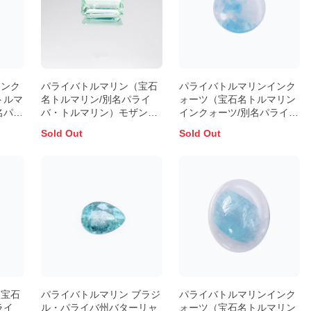
インク
パライバトルマリン（宝石
パライバトルマリンインク
トルマ
名トルマリン/別名パライ
ォーツ（宝石名トルマリン
名パラ
バ・トルマリン）モザンビ
インクォーツ/別名パライ
ンクォ
ーク産 1.02ct 識別済
バ・トルマリンインクォー
Sold Out
Sold Out
ライバ
8.2x4.9mm前後
ツ） ブラジル産 1.046ct
産
8.1×8.0mm前後【証明書付
2.9mm
き】
（宝石
パライバトルマリン ブラジ
パライバトルマリンインク
ライ
ル・パライバ州バターリャ
ォーツ（宝石名トルマリン