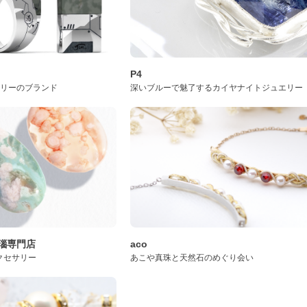
P4
サリーのブランド
深いブルーで魅了するカイヤナイトジュエリー
桜瑪瑙専門店
aco
クセサリー
あこや真珠と天然石のめぐり会い