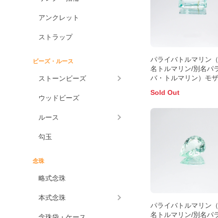
アンクレット
ストラップ
パライバトルマリン
ビーズ・ルース
名トルマリン/別名パ
バ・トルマリン）モ
ストーンビーズ
ーク産 0.89ct 識別済
Sold Out
8.4x4.5mm前後
ウッドビーズ
ルース
勾玉
念珠
略式念珠
本式念珠
パライバトルマリン
名トルマリン/別名パ
念珠袋・ケース