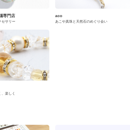
桜瑪瑙専門店
aco
クセサリー
あこや真珠と天然石のめぐり会い
く、楽しく
ド