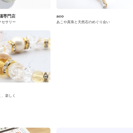
桜瑪瑙専門店
aco
クセサリー
あこや真珠と天然石のめぐり会い
く、楽しく
ド