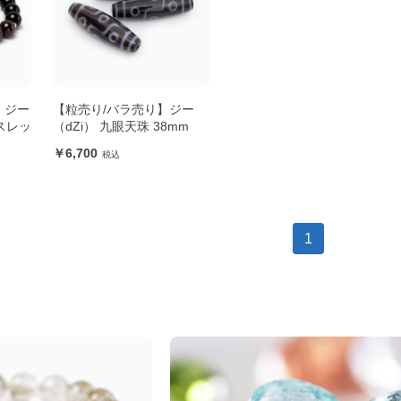
 ジー
【粒売り/バラ売り】ジー
スレッ
（dZi） 九眼天珠 38mm
6,700
1