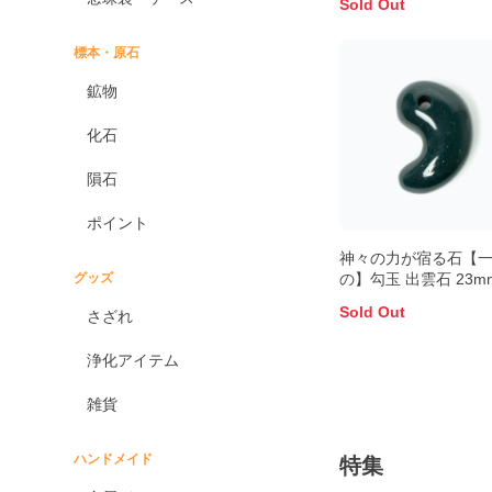
Sold Out
標本・原石
鉱物
化石
隕石
ポイント
神々の力が宿る石【
の】勾玉 出雲石 23m
グッズ
Sold Out
さざれ
浄化アイテム
雑貨
ハンドメイド
特集