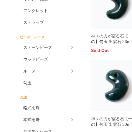
アンクレット
ストラップ
神々の力が宿る石【
ビーズ・ルース
の】勾玉 出雲石 23m
ストーンビーズ
Sold Out
ウッドビーズ
ルース
勾玉
念珠
略式念珠
神々の力が宿る石【
本式念珠
の】勾玉 出雲石 30m
念珠袋・ケース