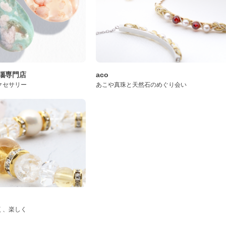
桜瑪瑙専門店
aco
クセサリー
あこや真珠と天然石のめぐり会い
く、楽しく