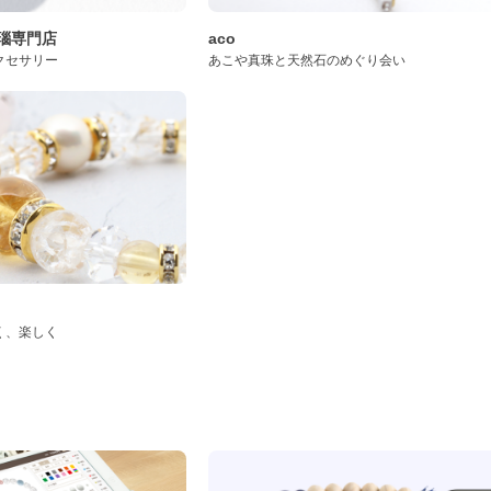
桜瑪瑙専門店
aco
クセサリー
あこや真珠と天然石のめぐり会い
く、楽しく
ド