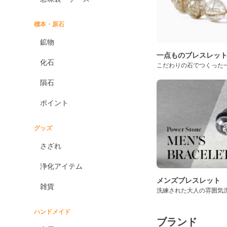
標本・原石
鉱物
一点ものブレスレッ
化石
こだわりの石でつくった
隕石
ポイント
グッズ
さざれ
浄化アイテム
メンズブレスレット
雑貨
洗練された大人の雰囲気
ハンドメイド
ブランド