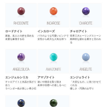
ロードナイト
インカローズ
チャロアイト
家族、友人との絆を深める
バラのような可愛いピンクで
世界三大ヒーリングストーン
友愛を象徴する石
女性から絶大な人気を持つ
精神的な疲れを癒すと言われ
る
エンジェルシリカ
アマゾナイト
エンジェライト
チャロアイトと水晶が混ざり
迷いや雑念を取り除き
「大切なもの」に気づかせて
合う
未来や目標への道しるべに
くれる
ラベンダー色が美しい希少石
優しさ・円満のお守り