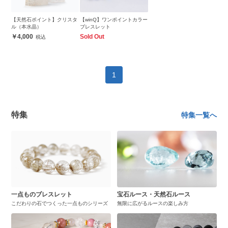
【天然石ポイント】クリスタ
【winQ】ワンポイントカラー
ル（本水晶）
ブレスレット
4,000
Sold Out
1
特集
特集一覧へ
一点ものブレスレット
宝石ルース・天然石ルース
こだわりの石でつくった一点ものシリーズ
無限に広がるルースの楽しみ方