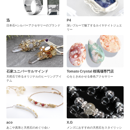
迅
P4
日本石×シルバーアクセサリーのブランド
深いブルーで魅了するカイヤナイトジュエ
リー
石家ユニバーサルマインド
Tomato Crystal 桜瑪瑙専門店
天然石で作るオリジナルのヒーリングアイ
心をときめかせる春色アクセサリー
テム
aco
X.G
あこや真珠と天然石のめぐり会い
メンズにおすすめの天然石をスタイリッシ