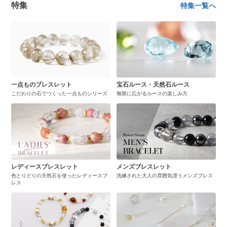
特集
特集一覧へ
一点ものブレスレット
宝石ルース・天然石ルース
こだわりの石でつくった一点ものシリーズ
無限に広がるルースの楽しみ方
レディースブレスレット
メンズブレスレット
色とりどりの天然石を使ったレディースブ
洗練された大人の雰囲気漂うメンズブレス
レス