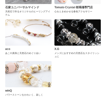
石家ユニバーサルマインド
Tomato Crystal 桜瑪瑙専門店
天然石で作るオリジナルのヒーリングアイ
心をときめかせる春色アクセサリー
テム
aco
X.G
あこや真珠と天然石のめぐり会い
メンズにおすすめの天然石をスタイリッシ
ュに
winQ
パワーストーンをかわいく、楽しく