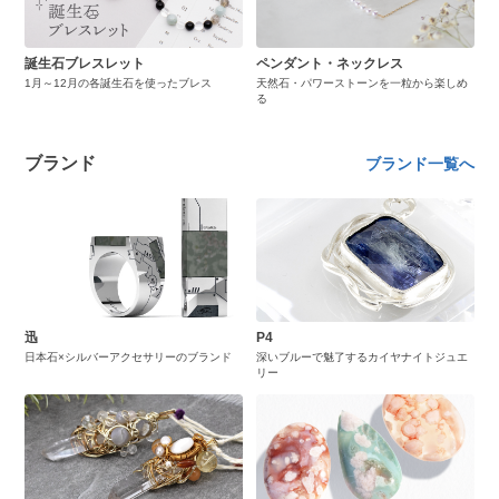
誕生石ブレスレット
ペンダント・ネックレス
1月～12月の各誕生石を使ったブレス
天然石・パワーストーンを一粒から楽しめ
る
ブランド
ブランド一覧へ
迅
P4
日本石×シルバーアクセサリーのブランド
深いブルーで魅了するカイヤナイトジュエ
リー