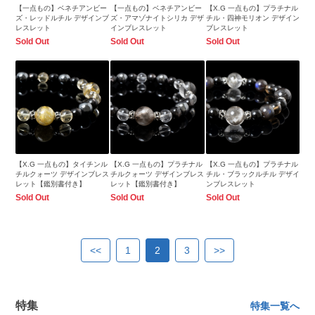
【一点もの】ベネチアンビー
【一点もの】ベネチアンビー
【X.G 一点もの】プラチナル
ズ・レッドルチル デザインブ
ズ・アマゾナイトシリカ デザ
チル・四神モリオン デザイン
レスレット
インブレスレット
ブレスレット
Sold Out
Sold Out
Sold Out
【X.G 一点もの】タイチンル
【X.G 一点もの】プラチナル
【X.G 一点もの】プラチナル
チルクォーツ デザインブレス
チルクォーツ デザインブレス
チル・ブラックルチル デザイ
レット【鑑別書付き】
レット【鑑別書付き】
ンブレスレット
Sold Out
Sold Out
Sold Out
<<
1
2
3
>>
特集
特集一覧へ