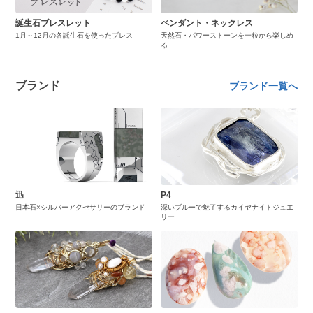
誕生石ブレスレット
ペンダント・ネックレス
1月～12月の各誕生石を使ったブレス
天然石・パワーストーンを一粒から楽しめ
る
ブランド
ブランド一覧へ
迅
P4
日本石×シルバーアクセサリーのブランド
深いブルーで魅了するカイヤナイトジュエ
リー