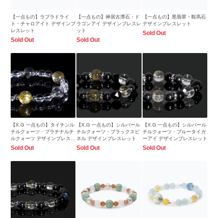
【一点もの】ラブラドライ
【一点もの】神居古潭石・ド
【一点もの】黒翡翠・鞍馬石
ト・チャロアイト デザインブ
ラゴンアイ デザインブレスレ
デザインブレスレット
レスレット
ット
Sold Out
Sold Out
Sold Out
【X.G 一点もの】タイチンル
【X.G 一点もの】シルバール
【X.G 一点もの】シルバール
チルクォーツ・プラチナルチ
チルクォーツ・ブラックスピ
チルクォーツ・ブルータイガ
ルクォーツ デザインブレスレ
ネル デザインブレスレット
ーアイ デザインブレスレット
ット【鑑別書付き】
Sold Out
Sold Out
Sold Out