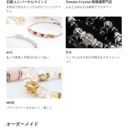
石家ユニバーサルマインド
Tomato Crystal 桜瑪瑙専門店
天然石で作るオリジナルのヒーリングアイ
心をときめかせる春色アクセサリー
テム
aco
X.G
あこや真珠と天然石のめぐり会い
メンズにおすすめの天然石をスタイリッシ
ュに
winQ
パワーストーンをかわいく、楽しく
オーダーメイド