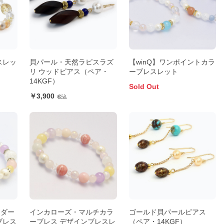
スレッ
貝パール・天然ラピスラズ
【winQ】ワンポイントカラ
リ ウッドピアス（ペア・
ーブレスレット
14KGF）
Sold Out
3,900
ンダー
インカローズ・マルチカラ
ゴールド貝パールピアス
ブレス
ーブレス デザインブレスレ
（ペア・14KGF）