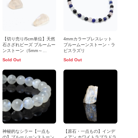
【切り売り/5cm単位】天然
4mmカラーブレスレット
石さざれビーズ ブルームー
ブルームーンストーン・ラ
ンストーン（5mm～
ピスラズリ
8mm）
Sold Out
Sold Out
神秘的なシラー【一点も
【原石・一点もの】インデ
の】ブルームーンストーン
ィアン ホワイトラブラドラ