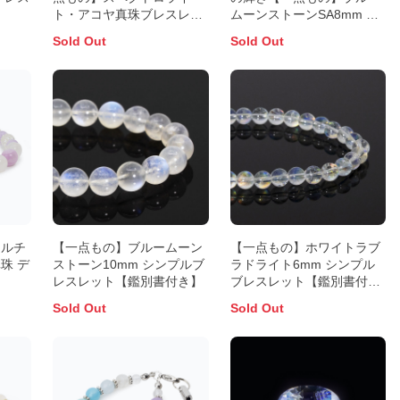
ト・アコヤ真珠ブレスレッ
ムーンストーンSA8mm シ
ト
ンプルブレスレット
Sold Out
Sold Out
ドルチ
【一点もの】ブルームーン
【一点もの】ホワイトラブ
珠 デ
ストーン10mm シンプルブ
ラドライト6mm シンプル
レスレット【鑑別書付き】
ブレスレット【鑑別書付
き】
Sold Out
Sold Out