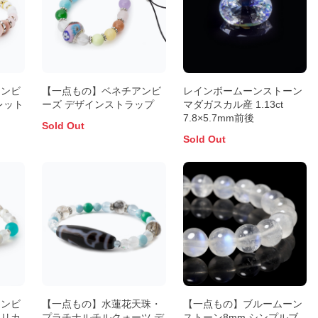
アンビ
【一点もの】ベネチアンビ
レインボームーンストーン
レット
ーズ デザインストラップ
マダガスカル産 1.13ct
7.8×5.7mm前後
Sold Out
Sold Out
アンビ
【一点もの】水蓮花天珠・
【一点もの】ブルームーン
シリカ
プラチナルチルクォーツ デ
ストーン8mm シンプルブ