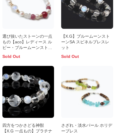
選び抜いたストーンの一点
【X.G】ブルームーンスト
もの【aco】レディース ル
ーンSA スピネルブレスレ
ビー・ブルームーンストー
ット
ンブレスレット
Sold Out
Sold Out
四方をつかさどる神獣
さざれ・淡水パール ホリデ
【X.G 一点もの】プラチナ
ーブレス