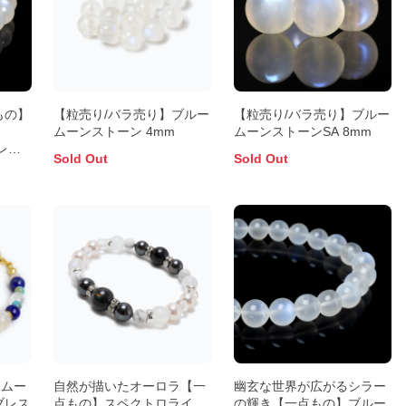
もの】
【粒売り/バラ売り】ブルー
【粒売り/バラ売り】ブルー
ン
ムーンストーン 4mm
ムーンストーンSA 8mm
レッ
Sold Out
Sold Out
ームー
自然が描いたオーロラ【一
幽玄な世界が広がるシラー
ブレス
点もの】スペクトロライ
の輝き【一点もの】ブルー