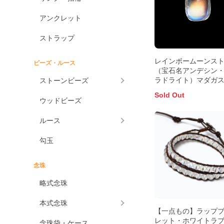
アンクレット
ストラップ
レインボームーンス
ビーズ・ルース
（宝石名アンデシン
ラドライト）マダガ
ストーンビーズ
産 0.97ct 識別済7.0x
Sold Out
前後
ウッドビーズ
ルース
勾玉
念珠
略式念珠
本式念珠
【一点もの】ラップ
レット・ホワイトラ
念珠袋・ケース