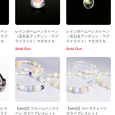
トーン
レインボームーンストーン
レインボームーンストーン
・ラブ
（宝石名アンデシン・ラブ
（宝石名アンデシン・ラブ
スカル
ラドライト）マダガスカル
ラドライト）マダガスカル
5.4mm
産 0.51ct 識別済6.0x4.7mm
産 0.94ct 識別済6.7x5.6mm
Sold Out
Sold Out
前後
前後
ブレス
【winQ】ブルームーンスト
【winQ】ローズクォーツ
ブラド
ーン カラーブレスレット
カラーブレスレット