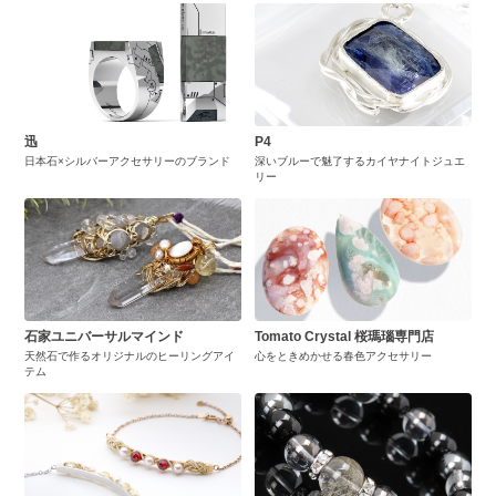
迅
P4
日本石×シルバーアクセサリーのブランド
深いブルーで魅了するカイヤナイトジュエ
リー
石家ユニバーサルマインド
Tomato Crystal 桜瑪瑙専門店
天然石で作るオリジナルのヒーリングアイ
心をときめかせる春色アクセサリー
テム