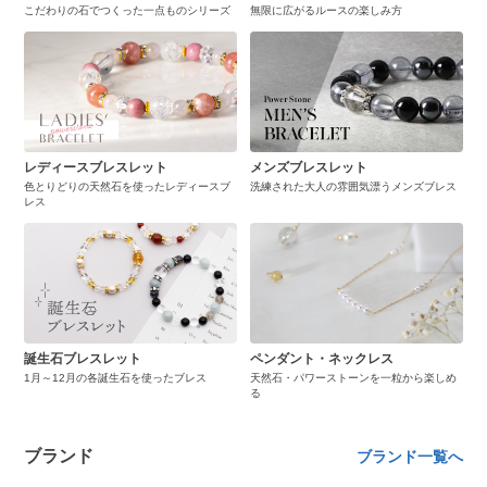
こだわりの石でつくった一点ものシリーズ
無限に広がるルースの楽しみ方
レディースブレスレット
メンズブレスレット
色とりどりの天然石を使ったレディースブ
洗練された大人の雰囲気漂うメンズブレス
レス
誕生石ブレスレット
ペンダント・ネックレス
1月～12月の各誕生石を使ったブレス
天然石・パワーストーンを一粒から楽しめ
る
ブランド
ブランド一覧へ