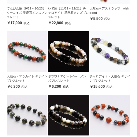
てんびん座（9/23～10/23）
いて座（11/23～12/21）チ
天然石ペアストラップ「with
ターコイズ 星座石メンズブレ
ャロアイト 星座石メンズブレ
bond」
スレット
スレット
5,500
17,000
22,800
天眼石・マラカイト デザイン
ボツワナアゲート6mm メン
チャロアイト・天眼石 デザイ
ブレスレット
ズブレスレット
ンブレスレット
6,300
6,200
15,600