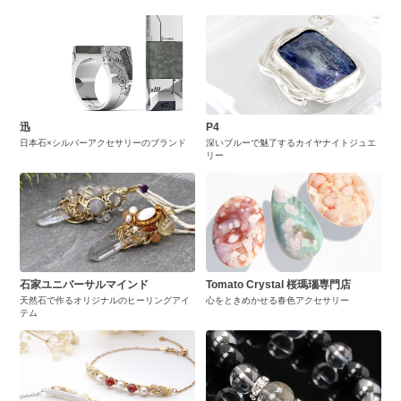
迅
P4
日本石×シルバーアクセサリーのブランド
深いブルーで魅了するカイヤナイトジュエ
リー
石家ユニバーサルマインド
Tomato Crystal 桜瑪瑙専門店
天然石で作るオリジナルのヒーリングアイ
心をときめかせる春色アクセサリー
テム