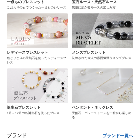
一点ものブレスレット
宝石ルース・天然石ルース
こだわりの石でつくった一点ものシリーズ
無限に広がるルースの楽しみ方
レディースブレスレット
メンズブレスレット
色とりどりの天然石を使ったレディースブ
洗練された大人の雰囲気漂うメンズブレス
レス
誕生石ブレスレット
ペンダント・ネックレス
1月～12月の各誕生石を使ったブレス
天然石・パワーストーンを一粒から楽しめ
る
ブランド
ブランド一覧へ