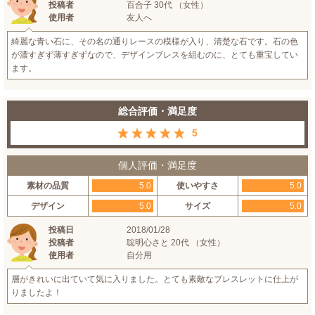
投稿者
百合子 30代 （女性）
使用者
友人へ
綺麗な青い石に、その名の通りレースの模様が入り、清楚な石です。石の色
が濃すぎず薄すぎずなので、デザインブレスを組むのに、とても重宝してい
ます。
総合評価・満足度
5
個人評価・満足度
素材の品質
5.0
使いやすさ
5.0
デザイン
5.0
サイズ
5.0
投稿日
2018/01/28
投稿者
聡明心さと 20代 （女性）
使用者
自分用
層がきれいに出ていて気に入りました。とても素敵なブレスレットに仕上が
りましたよ！