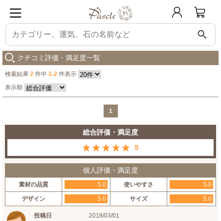
search
パスクル
【粒売り/バラ売り】ブルーレースアゲート 8mm
購入した人の感想
クチコミ評価・満足度一覧
検索結果
2
件中
1-2
件表示
表示順
1
総合評価・満足度
5
個人評価・満足度
素材の品質
5.0
使いやすさ
5.0
デザイン
5.0
サイズ
5.0
投稿日
2018/03/01