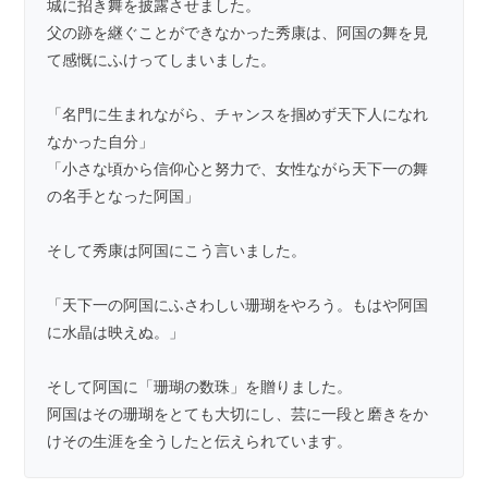
城に招き舞を披露させました。
父の跡を継ぐことができなかった秀康は、阿国の舞を見
て感慨にふけってしまいました。
「名門に生まれながら、チャンスを掴めず天下人になれ
なかった自分」
「小さな頃から信仰心と努力で、女性ながら天下一の舞
の名手となった阿国」
そして秀康は阿国にこう言いました。
「天下一の阿国にふさわしい珊瑚をやろう。もはや阿国
に水晶は映えぬ。」
そして阿国に「珊瑚の数珠」を贈りました。
阿国はその珊瑚をとても大切にし、芸に一段と磨きをか
けその生涯を全うしたと伝えられています。