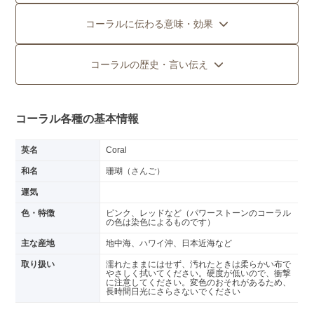
コーラルに伝わる意味・効果
コーラルの歴史・言い伝え
コーラル各種の基本情報
英名
Coral
和名
珊瑚（さんご）
運気
色・特徴
ピンク、レッドなど（パワーストーンのコーラル
の色は染色によるものです）
主な産地
地中海、ハワイ沖、日本近海など
取り扱い
濡れたままにはせず、汚れたときは柔らかい布で
やさしく拭いてください。硬度が低いので、衝撃
に注意してください。変色のおそれがあるため、
長時間日光にさらさないでください