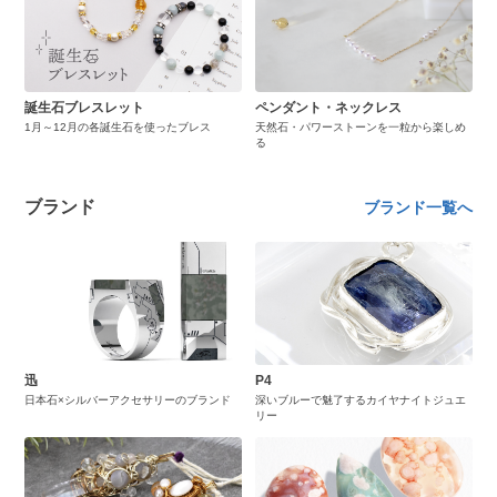
誕生石ブレスレット
ペンダント・ネックレス
1月～12月の各誕生石を使ったブレス
天然石・パワーストーンを一粒から楽しめ
る
ブランド
ブランド一覧へ
迅
P4
日本石×シルバーアクセサリーのブランド
深いブルーで魅了するカイヤナイトジュエ
リー