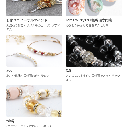
石家ユニバーサルマインド
Tomato Crystal 桜瑪瑙専門店
天然石で作るオリジナルのヒーリングアイ
心をときめかせる春色アクセサリー
テム
aco
X.G
あこや真珠と天然石のめぐり会い
メンズにおすすめの天然石をスタイリッシ
ュに
winQ
パワーストーンをかわいく、楽しく