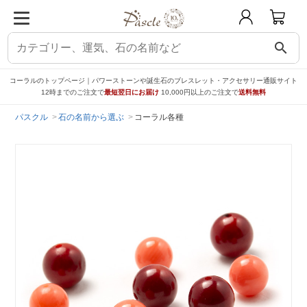
search
コーラルのトップページ｜パワーストーンや誕生石のブレスレット・アクセサリー通販サイト
12時までのご注文で
最短翌日にお届け
10,000円以上のご注文で
送料無料
パスクル
石の名前から選ぶ
コーラル各種