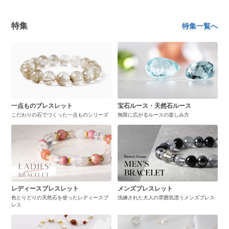
特集
特集一覧へ
一点ものブレスレット
宝石ルース・天然石ルース
こだわりの石でつくった一点ものシリーズ
無限に広がるルースの楽しみ方
レディースブレスレット
メンズブレスレット
色とりどりの天然石を使ったレディースブ
洗練された大人の雰囲気漂うメンズブレス
レス