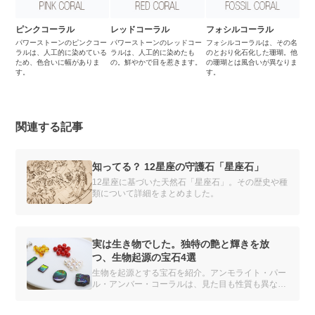
ピンクコーラル
レッドコーラル
フォシルコーラル
パワーストーンのピンクコー
パワーストーンのレッドコー
フォシルコーラルは、その名
ラルは、人工的に染めている
ラルは、人工的に染めたも
のとおり化石化した珊瑚。他
ため、色合いに幅がありま
の。鮮やかで目を惹きます。
の珊瑚とは風合いが異なりま
す。
す。
関連する記事
知ってる？ 12星座の守護石「星座石」
12星座に基づいた天然石「星座石」。その歴史や種
類について詳細をまとめました。
実は生き物でした。独特の艶と輝きを放
つ、生物起源の宝石4選
生物を起源とする宝石を紹介。アンモライト・パー
ル・アンバー・コーラルは、見た目も性質も異なる
魅力があります。