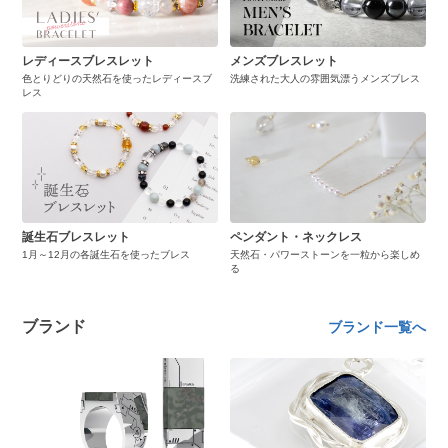
レディースブレスレット
メンズブレスレット
色とりどりの天然石を使ったレディースブ
洗練された大人の雰囲気漂うメンズブレス
レス
誕生石ブレスレット
ペンダント・ネックレス
1月～12月の各誕生石を使ったブレス
天然石・パワーストーンを一粒から楽しめ
る
ブランド
ブランド一覧へ