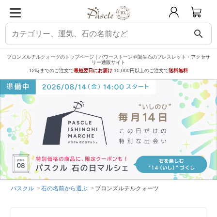
search
ブロンズルチルクォーツのトップページ｜パワーストーンや誕生石のブレスレット・アクセサ
リー通販サイト
12時までのご注文で
最短翌日にお届け
10,000円以上のご注文で
送料無料
パスクル
石の名前から選ぶ
ブロンズルチルクォーツ