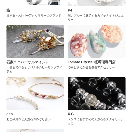
迅
P4
日本石×シルバーアクセサリーのブランド
深いブルーで魅了するカイヤナイトジュエ
リー
石家ユニバーサルマインド
Tomato Crystal 桜瑪瑙専門店
天然石で作るオリジナルのヒーリングアイ
心をときめかせる春色アクセサリー
テム
aco
X.G
あこや真珠と天然石のめぐり会い
メンズにおすすめの天然石をスタイリッシ
ュに