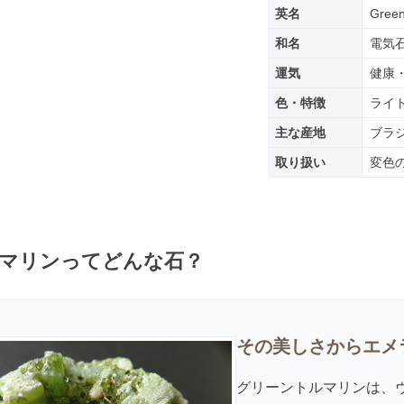
英名
Green
和名
電気
運気
健康
色・特徴
ライ
主な産地
ブラ
取り扱い
変色
マリンってどんな石？
その美しさからエメ
グリーントルマリンは、