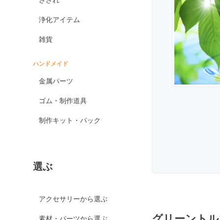
オブシディアン各種
浄化アイテム
ゴールデンオブシディ
アン
雑貨
シルバーオブシディア
ン
ハンドメイド
スパイダーウェブオブ
金属パーツ
シディアン
スノーフレークオブシ
ゴム・制作道具
ディアン
制作キット・パック
マホガニーオブシディ
アン
ミッドナイトレースオ
ブシディアン
選ぶ
ブラックアイスオブシ
ディアン
カイヤナイト
アクセサリーから選ぶ
神居古潭石
グリーントル
素材・パーツから選ぶ