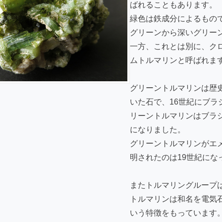
ばれることもあります。
緑色は鉄成分によるもの
グリーンから深いグリー
一方、これとは別に、ク
ムトルマリンと呼ばれま
グリーントルマリンは歴
いた石で、16世紀にブ
リーントルマリンはブラ
になりました。
グリーントルマリンがエ
明されたのは19世紀にな
またトルマリングループ
トルマリンは和名を電気
いう特徴をもっています