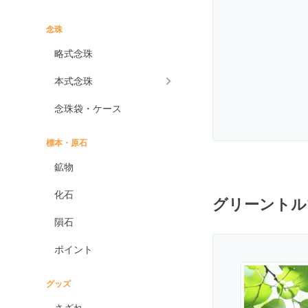
インプレッションストーン
イーグルアイ
念珠
ヴァーダイト
略式念珠
エメラルド
本式念珠
エンジェライト
念珠袋・ケース
エンジェルシリカ
オニキス各種
標本・原石
ブラックオニキス
鉱物
ホワイトオニキス
化石
グリーントル
オパール各種
隕石
ピンクオパール
ポイント
ブラックマトリックス
オパール
イエローオパール
グッズ
ドラゴンアイ
さざれ