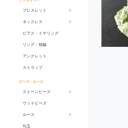
アクセサリー
アメジスト各種
ブレスレット
アメジスト
ネックレス
ラベンダーアメジスト
ピアス・イヤリング
グリーンアメジスト
ケープアメジスト
リング・指輪
アメジストエレスチャ
アンクレット
ル
アメトリン
ストラップ
アラゴナイト
ビーズ・ルース
アンバー
ストーンビーズ
アンモライト
ウッドビーズ
出雲石
一位
ルース
インカローズ
勾玉