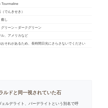
 Tourmaline
石（でんきせき）
・癒し
トグリーン～ダークグリーン
ジル、アメリカなど
のおそれがあるため、長時間日光にさらさないでください
ラルドと同一視されていた石
ヴェルデライト、バーデライトという別名で呼