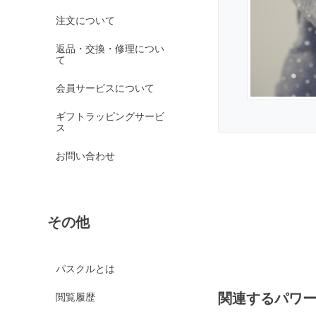
オレンジガーネット
注文について
グリーンガーネット
返品・交換・修理につい
て
ロードライトガーネッ
ト
会員サービスについて
京都オパール
ギフトラッピングサービ
クイーンコンクシェル
ス
クォンタムクアトロシリカ
お問い合わせ
クォーツァイト各種
グリーンクォーツァイ
ト
その他
ブルークォーツァイト
鞍馬石
クリスタル各種
パスクルとは
クリスタル（本水晶）
関連するパワ
閲覧履歴
山梨水晶