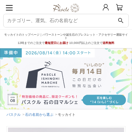
search
モッカイトのトップページ｜パワーストーンや誕生石のブレスレット・アクセサリー通販サイ
ト
12時までのご注文で
最短翌日にお届け
10,000円以上のご注文で
送料無料
パスクル
石の名前から選ぶ
モッカイト