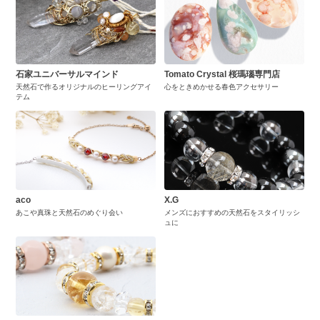
石家ユニバーサルマインド
Tomato Crystal 桜瑪瑙専門店
天然石で作るオリジナルのヒーリングアイ
心をときめかせる春色アクセサリー
テム
aco
X.G
あこや真珠と天然石のめぐり会い
メンズにおすすめの天然石をスタイリッシ
ュに