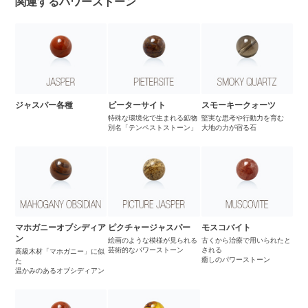
関連するパワーストーン
ジャスパー各種
ピーターサイト
スモーキークォーツ
特殊な環境化で生まれる鉱物
堅実な思考や行動力を育む
別名「テンペストストーン」
大地の力が宿る石
マホガニーオブシディア
ピクチャージャスパー
モスコバイト
ン
絵画のような模様が見られる
古くから治療で用いられたと
芸術的なパワーストーン
される
高級木材「マホガニー」に似
癒しのパワーストーン
た
温かみのあるオブシディアン