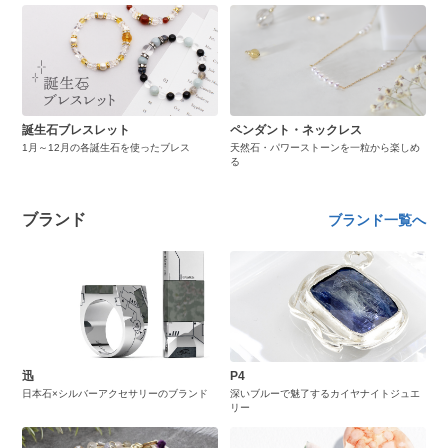
誕生石ブレスレット
ペンダント・ネックレス
1月～12月の各誕生石を使ったブレス
天然石・パワーストーンを一粒から楽しめ
る
ブランド
ブランド一覧へ
迅
P4
日本石×シルバーアクセサリーのブランド
深いブルーで魅了するカイヤナイトジュエ
リー