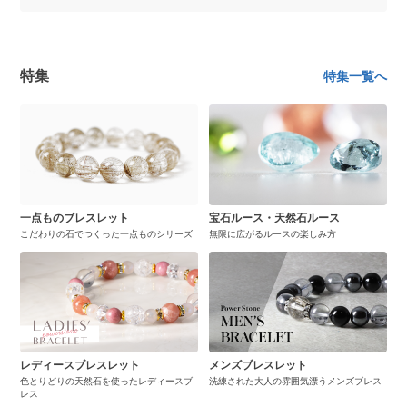
く着けていると思いきや、最近はパワーストーンブ
レスレットを活用する男性が増えています。テレビ
で男性芸人さんや俳優さんがつけているのも、よく
見かけるようになりました。
特集
特集一覧へ
一点ものブレスレット
宝石ルース・天然石ルース
こだわりの石でつくった一点ものシリーズ
無限に広がるルースの楽しみ方
レディースブレスレット
メンズブレスレット
色とりどりの天然石を使ったレディースブ
洗練された大人の雰囲気漂うメンズブレス
レス