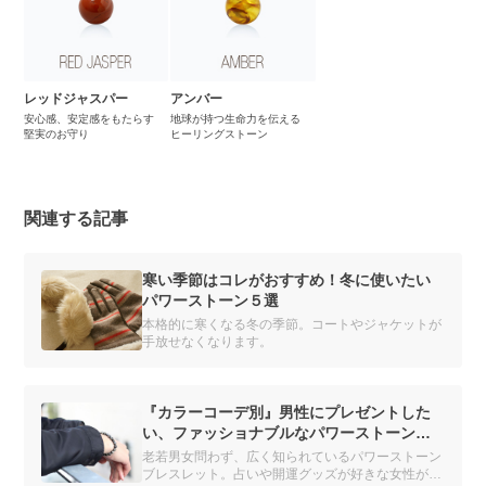
レッドジャスパー
アンバー
安心感、安定感をもたらす
地球が持つ生命力を伝える
堅実のお守り
ヒーリングストーン
関連する記事
寒い季節はコレがおすすめ！冬に使いたい
パワーストーン５選
本格的に寒くなる冬の季節。コートやジャケットが
手放せなくなります。
『カラーコーデ別』男性にプレゼントした
い、ファッショナブルなパワーストーン特
集
老若男女問わず、広く知られているパワーストーン
ブレスレット。占いや開運グッズが好きな女性がよ