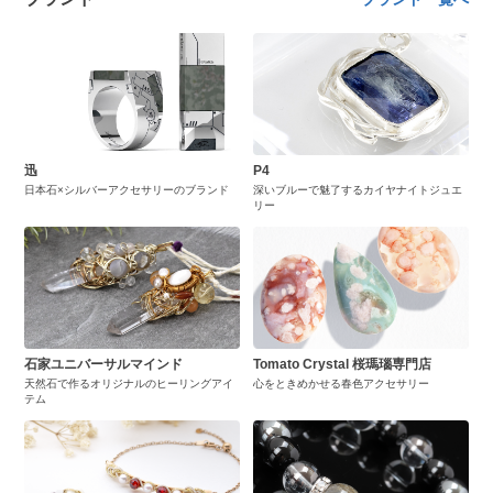
迅
P4
日本石×シルバーアクセサリーのブランド
深いブルーで魅了するカイヤナイトジュエ
リー
石家ユニバーサルマインド
Tomato Crystal 桜瑪瑙専門店
天然石で作るオリジナルのヒーリングアイ
心をときめかせる春色アクセサリー
テム