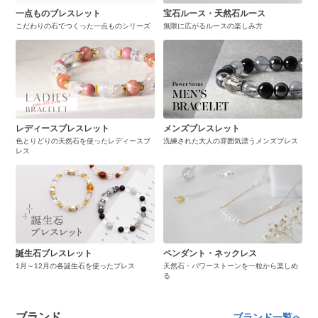
一点ものブレスレット
宝石ルース・天然石ルース
こだわりの石でつくった一点ものシリーズ
無限に広がるルースの楽しみ方
レディースブレスレット
メンズブレスレット
色とりどりの天然石を使ったレディースブ
洗練された大人の雰囲気漂うメンズブレス
レス
誕生石ブレスレット
ペンダント・ネックレス
1月～12月の各誕生石を使ったブレス
天然石・パワーストーンを一粒から楽しめ
る
ブランド
ブランド一覧へ