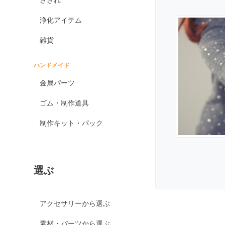
オブシディアン各種
浄化アイテム
ゴールデンオブシディ
アン
雑貨
シルバーオブシディア
ン
ハンドメイド
スパイダーウェブオブ
金属パーツ
シディアン
スノーフレークオブシ
ゴム・制作道具
ディアン
制作キット・パック
マホガニーオブシディ
アン
ミッドナイトレースオ
ブシディアン
選ぶ
ブラックアイスオブシ
ディアン
カイヤナイト
アクセサリーから選ぶ
神居古潭石
素材・パーツから選ぶ