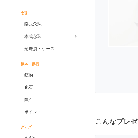
インプレッションストーン
イーグルアイ
念珠
ヴァーダイト
略式念珠
エメラルド
本式念珠
エンジェライト
念珠袋・ケース
エンジェルシリカ
オニキス各種
標本・原石
ブラックオニキス
鉱物
ホワイトオニキス
化石
オパール各種
隕石
ピンクオパール
ポイント
ブラックマトリックス
オパール
こんなプレゼ
イエローオパール
グッズ
ドラゴンアイ
さざれ