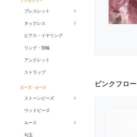
アクセサリー
アメジスト各種
ブレスレット
アメジスト
ネックレス
ラベンダーアメジスト
ピアス・イヤリング
グリーンアメジスト
ケープアメジスト
リング・指輪
アメジストエレスチャ
アンクレット
ル
アメトリン
ストラップ
アラゴナイト
ピンクフロー
ビーズ・ルース
アンバー
ストーンビーズ
アンモライト
ウッドビーズ
出雲石
一位
ルース
インカローズ
勾玉