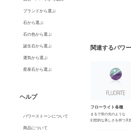
カルサイト各種
ブランドから選ぶ
ピンクカルサイト
イエローカルサイト
石から選ぶ
オレンジカルサイト
石の色から選ぶ
グリーンカルサイト
誕生石から選ぶ
関連するパワ
ブルーカルサイト
運気から選ぶ
カルセドニー各種
ホワイトカルセドニー
星座石から選ぶ
シーブルーカルセドニ
ー
ピンクカルセドニー
ヘルプ
カーネリアン
フローライト各種
ガーデンクォーツ
まるで蛍の光のような
パワーストーンについて
ガーネット各種
幻想的な美しさを持つ天
商品について
ガーネット