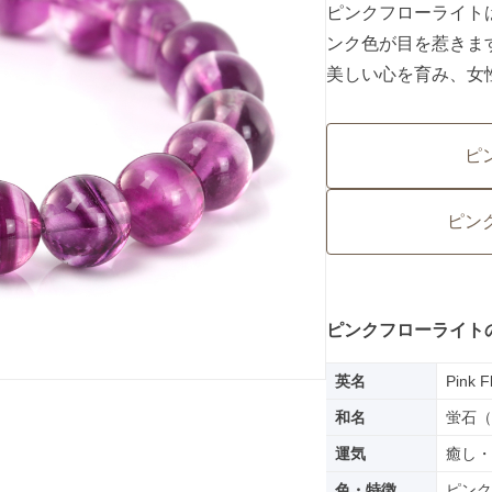
ピンクフローライト
ンク色が目を惹きま
美しい心を育み、女
ピ
ピン
ピンクフローライト
英名
Pink F
和名
蛍石（
運気
癒し・
色・特徴
ピンク