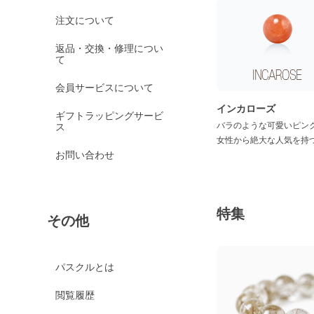
オレンジガーネット
注文について
グリーンガーネット
返品・交換・修理につい
て
ロードライトガーネッ
ト
会員サービスについて
京都オパール
インカローズ
ギフトラッピングサービ
クイーンコンクシェル
バラのような可愛いピン
ス
女性から絶大な人気を持
クォンタムクアトロシリカ
お問い合わせ
クォーツァイト各種
グリーンクォーツァイ
ト
特集
その他
ブルークォーツァイト
鞍馬石
クリスタル各種
パスクルとは
クリスタル（本水晶）
閲覧履歴
山梨水晶