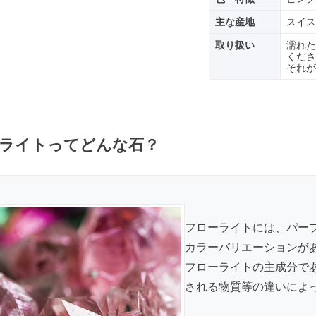
主な産地
スイス
取り扱い
濡れた
くださ
それが
ライトってどんな石？
フローライトには、パー
カラーバリエーションが
フローライトの主成分で
される物質等の違いによ