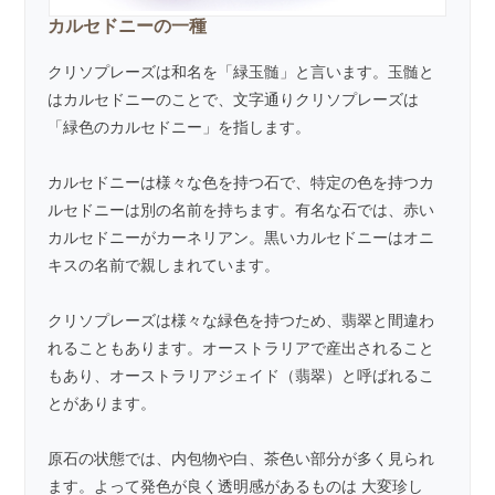
カルセドニーの一種
クリソプレーズは和名を「緑玉髄」と言います。玉髄と
はカルセドニーのことで、文字通りクリソプレーズは
「緑色のカルセドニー」を指します。
カルセドニー
は様々な色を持つ石で、特定の色を持つカ
ルセドニーは別の名前を持ちます。有名な石では、赤い
カルセドニーが
カーネリアン
。黒いカルセドニーは
オニ
キス
の名前で親しまれています。
クリソプレーズは様々な緑色を持つため、
翡翠
と間違わ
れることもあります。オーストラリアで産出されること
もあり、オーストラリアジェイド（翡翠）と呼ばれるこ
とがあります。
原石の状態では、内包物や白、茶色い部分が多く見られ
ます。よって発色が良く透明感があるものは 大変珍し