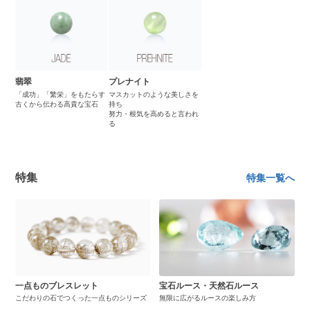
翡翠
プレナイト
「成功」「繁栄」をもたらす
マスカットのような美しさを
古くから伝わる高貴な宝石
持ち
努力・根気を高めると言われ
る
特集
特集一覧へ
一点ものブレスレット
宝石ルース・天然石ルース
こだわりの石でつくった一点ものシリーズ
無限に広がるルースの楽しみ方