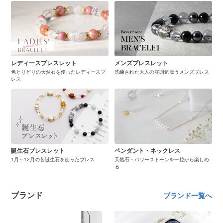
レディースブレスレット
メンズブレスレット
色とりどりの天然石を使ったレディースブ
洗練された大人の雰囲気漂うメンズブレス
レス
誕生石ブレスレット
ペンダント・ネックレス
1月～12月の各誕生石を使ったブレス
天然石・パワーストーンを一粒から楽しめ
る
ブランド
ブランド一覧へ