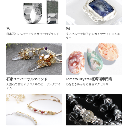
迅
P4
日本石×シルバーアクセサリーのブランド
深いブルーで魅了するカイヤナイトジュエ
リー
石家ユニバーサルマインド
Tomato Crystal 桜瑪瑙専門店
天然石で作るオリジナルのヒーリングアイ
心をときめかせる春色アクセサリー
テム