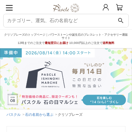
search
クリソプレーズのトップページ｜パワーストーンや誕生石のブレスレット・アクセサリー通販
サイト
12時までのご注文で
最短翌日にお届け
10,000円以上のご注文で
送料無料
パスクル
石の名前から選ぶ
クリソプレーズ