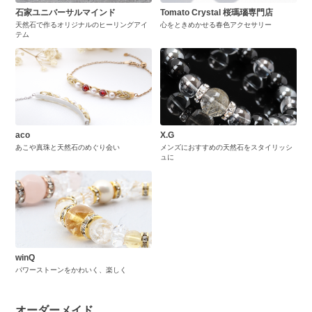
石家ユニバーサルマインド
Tomato Crystal 桜瑪瑙専門店
天然石で作るオリジナルのヒーリングアイ
心をときめかせる春色アクセサリー
テム
aco
X.G
あこや真珠と天然石のめぐり会い
メンズにおすすめの天然石をスタイリッシ
ュに
winQ
パワーストーンをかわいく、楽しく
オーダーメイド