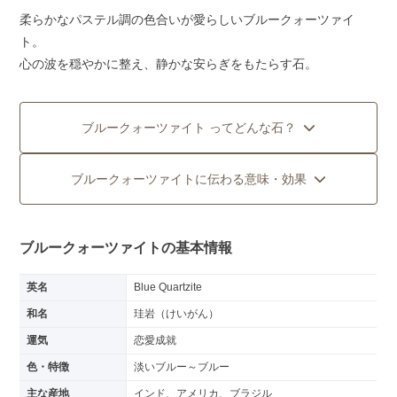
柔らかなパステル調の色合いが愛らしいブルークォーツァイ
ト。
心の波を穏やかに整え、静かな安らぎをもたらす石。
ブルークォーツァイト ってどんな石？
ブルークォーツァイトに伝わる意味・効果
ブルークォーツァイトの基本情報
英名
Blue Quartzite
和名
珪岩（けいがん）
運気
恋愛成就
色・特徴
淡いブルー～ブルー
主な産地
インド、アメリカ、ブラジル