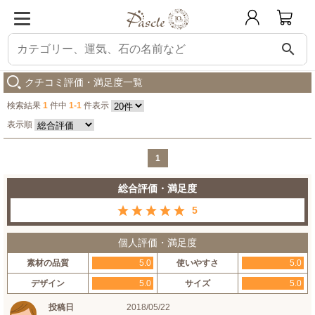
search
パスクル
【winQ】アクアマリン デザインブレスレット
購入した人の感想
クチコミ評価・満足度一覧
検索結果
1
件中
1-1
件表示
表示順
1
総合評価・満足度
5
個人評価・満足度
素材の品質
5.0
使いやすさ
5.0
デザイン
5.0
サイズ
5.0
投稿日
2018/05/22