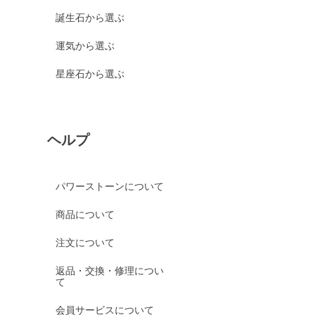
シーブルーカルセドニー
誕生石から選ぶ
ピンクカルセドニー
運気から選ぶ
カーネリアン
星座石から選ぶ
ガーデンクォーツ
ガーネット各種
ガーネット
ヘルプ
オレンジガーネット
グリーンガーネット
パワーストーンについて
ロードライトガーネット
商品について
京都オパール
クイーンコンクシェル
注文について
クォンタムクアトロシリカ
返品・交換・修理につい
て
クォーツァイト各種
グリーンクォーツァイト
会員サービスについて