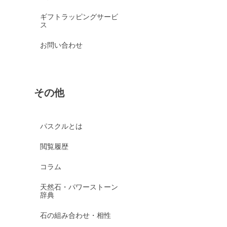
ブルークォーツァイト
ギフトラッピングサービ
ス
鞍馬石
クリスタル各種
お問い合わせ
クリスタル（本水晶）
山梨水晶
クラック水晶
その他
フロスト水晶
レインボークォーツ
パスクルとは
ミルキークォーツ
閲覧履歴
アイリスクォーツ
コラム
レムリアンシードクリスタ
ル
天然石・パワーストーン
辞典
ヒマラヤクリスタル
ムーンクォーツ
石の組み合わせ・相性