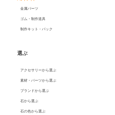
マホガニーオブシディアン
金属パーツ
ミッドナイトレースオブシ
ディアン
ゴム・制作道具
ブラックアイスオブシディ
制作キット・パック
アン
カイヤナイト
神居古潭石
選ぶ
カルサイト各種
ピンクカルサイト
アクセサリーから選ぶ
イエローカルサイト
オレンジカルサイト
素材・パーツから選ぶ
グリーンカルサイト
ブランドから選ぶ
ブルーカルサイト
石から選ぶ
カルセドニー各種
石の色から選ぶ
ホワイトカルセドニー