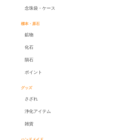
オニキス各種
念珠袋・ケース
ブラックオニキス
ホワイトオニキス
標本・原石
オパール各種
鉱物
ピンクオパール
化石
ブラックマトリックスオパ
ール
隕石
イエローオパール
ポイント
ドラゴンアイ
オブシディアン各種
グッズ
ゴールデンオブシディアン
さざれ
シルバーオブシディアン
浄化アイテム
スパイダーウェブオブシデ
ィアン
雑貨
スノーフレークオブシディ
アン
ハンドメイド