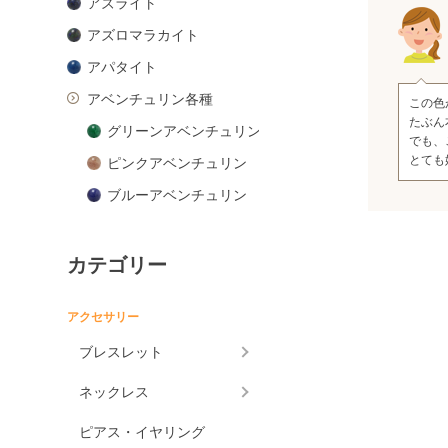
アズライト
アズロマラカイト
アパタイト
アベンチュリン各種
この色
たぶん
グリーンアベンチュリン
でも、
とても
ピンクアベンチュリン
ブルーアベンチュリン
オレンジアベンチュリン
アマゾナイト
カテゴリー
アメジスト各種
アクセサリー
アメジスト
ブレスレット
ラベンダーアメジスト
グリーンアメジスト
ネックレス
ケープアメジスト
ピアス・イヤリング