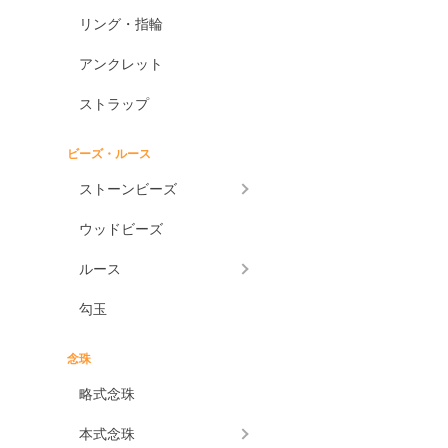
アメジストエレスチャル
リング・指輪
アメトリン
アンクレット
アラゴナイト
アンバー
ストラップ
アンモライト
ビーズ・ルース
出雲石
ストーンビーズ
一位
インカローズ
ウッドビーズ
インプレッションストーン
ルース
イーグルアイ
勾玉
ヴァーダイト
エメラルド
念珠
エンジェライト
略式念珠
エンジェルシリカ
本式念珠