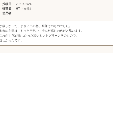
投稿日
2021/02/24
投稿者
HT （女性）
使用者
が欲しかった、まさにこの色、画像そのものでした。
本来の主流は、もっと空色で、澄んだ感じの色だと思います。
これが！ 私が欲しかった淡いミントグリーンそのもので、
嬉しかったです。