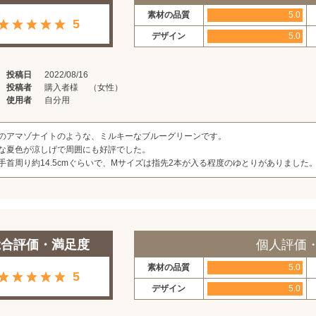
素材の品質
5.0
5
デザイン
5.0
投稿日
2022/08/16
投稿者
購入者様 （女性）
使用者
自分用
のアマゾナイトのような、ミルキーなブルーグリーンです。
な夏色が涼しげで周囲にも好評でした。
手首周り約14.5cmぐらいで、Mサイズは指先2本が入る程度のゆとりがありました
総合評価・満足度
個人評価
素材の品質
5.0
5
デザイン
5.0